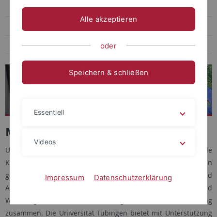
Studienprojekte
Alle akzeptieren
Projekte aus der Lehre
Forschungsprojekte
oder
Speichern & schließen
Essentiell
Masterprofil „Digital Humanities“
Videos
Unter Digital Humanities fasst man die gewinnbringende
Kombination von etablierten
geisteswissenschaftlichen Forschungsansätzen und
Impressum
Datenschutzerklärung
Arbeitsweisen der einzelnen Disziplinen mit Methoden und
Werkzeugen der modernen digitalen Datenverarbeitung
zusammen. Die Universität Tübingen bietet mit Unterstützung