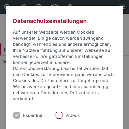
Direkt
Direkt
zum
zur
Inhalt
Fußleiste
Datenschutzeinstellungen
Auf unserer Webseite werden Cookies
verwendet. Einige davon werden zwingend
benötigt, während es uns andere ermöglichen,
Philosophische Fakultät
Ihre Nutzererfahrung auf unserer Webseite zu
verbessern. Ihre getroffenen Einstellungen
Sie sind hier:
Startseite
...
Masterprofil Digital Humanities
können jederzeit in unserer
Datenschutzerklärung bearbeitet werden. Mit
den Cookies zur Videowiedergabe werden auch
Studienabschlüsse
Cookies des Drittanbieters zu Targeting- und
Werbezwecken gesetzt und Informationen ggf.
Masterprofile
mit weiteren Diensten des Drittanbieters
verknüpft.
Masterprofil Museum & Sammlungen
Masterprofil Digital Humanities
Essentiell
Videos
Mitarbeiter