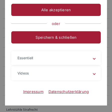
Gebauer
Alle akzeptieren
Huber
Zur Person
oder
Lehrstuhlteam
Speichern & schließen
Forschung
Lehre
Essentiell
Laukemann
Osterloh-Konrad
Videos
Picker
Thomas
Impressum
Datenschutzerklärung
Lehrstühle Öffentliches Recht
Lehrstühle Strafrecht