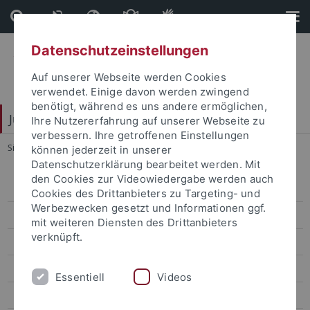
Direkt
Direkt
zum
zur
Inhalt
Fußleiste
Datenschutzeinstellungen
Auf unserer Webseite werden Cookies
verwendet. Einige davon werden zwingend
benötigt, während es uns andere ermöglichen,
Juristische Fakultät
Ihre Nutzererfahrung auf unserer Webseite zu
verbessern. Ihre getroffenen Einstellungen
Sie sind hier:
Startseite
...
Zur Person
können jederzeit in unserer
Datenschutzerklärung bearbeitet werden. Mit
den Cookies zur Videowiedergabe werden auch
Lehrstühle Bürgerliches Recht
Cookies des Drittanbieters zu Targeting- und
Werbezwecken gesetzt und Informationen ggf.
Binder
mit weiteren Diensten des Drittanbieters
verknüpft.
Dusil
Finkenauer
Essentiell
Videos
Forster