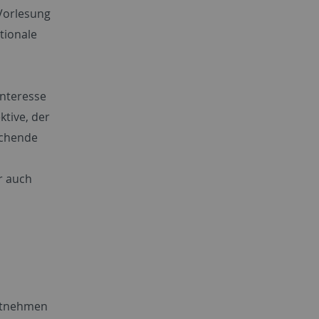
Vorlesung
tionale
Interesse
tive, der
echende
r auch
ntnehmen