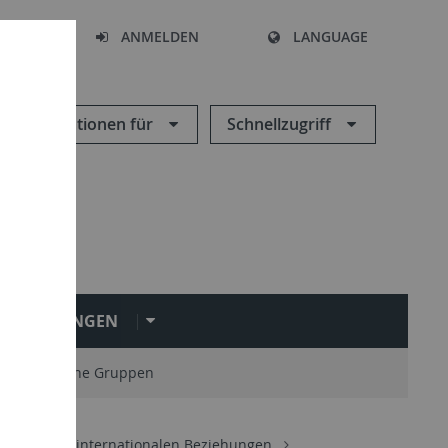
HEN
ANMELDEN
LANGUAGE
Informationen für
Schnellzugriff
INRICHTUNGEN
 studentische Gruppen
. Recht der internationalen Beziehungen