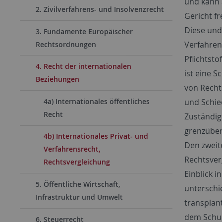
und kann 
2. Zivilverfahrens- und Insolvenzrecht
Gericht f
Diese und
3. Fundamente Europäischer
Verfahrens
Rechtsordnungen
Pflichtsto
4. Recht der internationalen
ist eine 
Beziehungen
von Recht
und Schie
4a) Internationales öffentliches
Recht
Zuständig
grenzüber
4b) Internationales Privat- und
Den zweite
Verfahrensrecht,
Rechtsver
Rechtsvergleichung
Einblick i
5. Öffentliche Wirtschaft,
unterschi
Infrastruktur und Umwelt
transplan
dem Schul
6. Steuerrecht