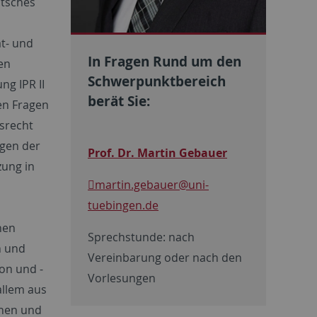
utsches
at- und
In Fragen Rund um den
en
Schwerpunktbereich
ng IPR II
berät Sie:
hen Fragen
nsrecht
agen der
Prof. Dr. Martin Gebauer
zung in
martin.gebauer
@uni-
tuebingen.de
nen
Sprechstunde: nach
n und
Vereinbarung oder nach den
on und -
Vorlesungen
allem aus
chen und