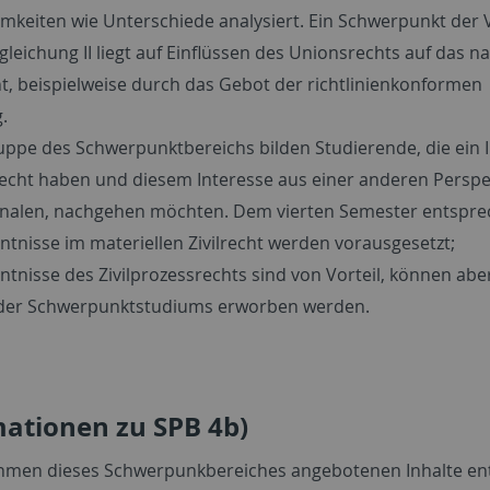
keiten wie Unterschiede analysiert. Ein Schwerpunkt der 
leichung II liegt auf Einflüssen des Unionsrechts auf das na
ht, beispielweise durch das Gebot der richtlinienkonformen
.
ruppe des Schwerpunktbereichs bilden Studierende, die ein 
recht haben und diesem Interesse aus einer anderen Perspek
onalen, nachgehen möchten. Dem vierten Semester entspr
tnisse im materiellen Zivilrecht werden vorausgesetzt;
tnisse des Zivilprozessrechts sind von Vorteil, können abe
der Schwerpunktstudiums erworben werden.
ationen zu SPB 4b)
hmen dieses Schwerpunkbereiches angebotenen Inhalte e