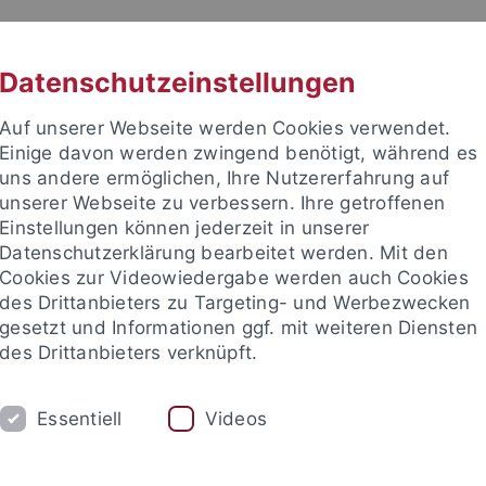
RACHE
UNI A-Z
KONTAKT
SUC
Datenschutzeinstellungen
Auf unserer Webseite werden Cookies verwendet.
Einige davon werden zwingend benötigt, während es
uns andere ermöglichen, Ihre Nutzererfahrung auf
unserer Webseite zu verbessern. Ihre getroffenen
Einstellungen können jederzeit in unserer
Datenschutzerklärung bearbeitet werden. Mit den
Cookies zur Videowiedergabe werden auch Cookies
des Drittanbieters zu Targeting- und Werbezwecken
gesetzt und Informationen ggf. mit weiteren Diensten
HUNG
LEHRSTÜHLE UND PERSONEN
E
des Drittanbieters verknüpft.
Studienfachberatung
Internationales
Fachschaften und
Essentiell
Videos
e Fakultät
Studium
Im Studium
Schwerpunktbereiche
4