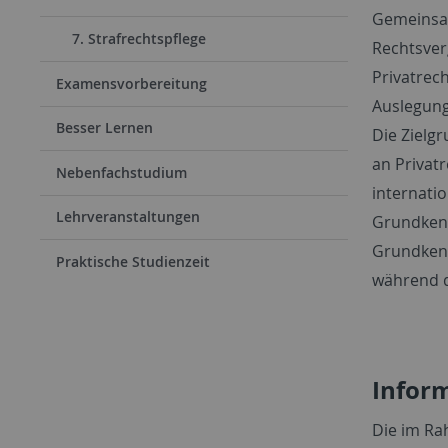
Gemeinsam
7. Strafrechtspflege
Rechtsverg
Privatrec
Examensvorbereitung
Auslegung
Besser Lernen
Die Zielg
an Privat
Nebenfachstudium
internati
Lehrveranstaltungen
Grundkenn
Grundkenn
Praktische Studienzeit
während 
Inform
Die im Ra