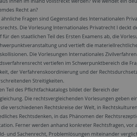
aus ihnen im Inland vollstreckt werden? Wie wendet ein de
remdes Recht an?
 ähnliche Fragen sind Gegenstand des Internationalen Priv
rechts. Die Vorlesung Internationales Privatrecht I deckt d
ff für den staatlichen Teil des Ersten Examens ab, die Vorlesu
Schwerpunktveranstaltung und vertieft die materiellrechtlic
skollisionen. Die Vorlesungen Internationales Zivilverfahre
dsverfahrensrecht vertiefen im Schwerpunktbereich die Fr
keit, der Verfahrenskoordinierung und der Rechtsdurchset
schreitenden Streitigkeiten.
n Teil des Pflichtfachkatalogs bildet der Bereich der
gleichung. Die rechtsvergleichenden Vorlesungen geben ei
n die verschiedenen Rechtskreise der Welt, in Rechtskulture
edliches Rechtsdenken, in das Phänomen der Rechtsrezepti
tation. Ferner werden anhand konkreter Rechtsfragen, vor 
d- und Sachenrecht, Problemlösungen miteinander vergli