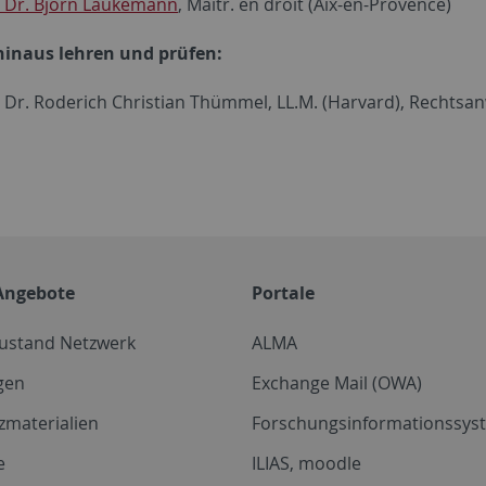
. Dr. Björn Laukemann
, Maîtr. en droit (Aix-en-Provence)
hinaus lehren und prüfen:
. Dr. Roderich Christian Thümmel, LL.M. (Harvard), Rechtsan
Angebote
Portale
zustand Netzwerk
ALMA
gen
Exchange Mail (OWA)
zmaterialien
Forschungsinformationssyst
e
ILIAS, moodle