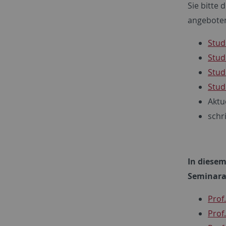
Sie bitte
angeboten
Stud
Stud
Stud
Stud
Aktu
schr
In diese
Seminara
Prof
Prof