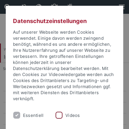
Direkt
Direkt
zum
zur
Inhalt
Fußleiste
Datenschutzeinstellungen
Auf unserer Webseite werden Cookies
verwendet. Einige davon werden zwingend
benötigt, während es uns andere ermöglichen,
Wirtschafts- und Sozialwissenschaftliche Fakultät
Ihre Nutzererfahrung auf unserer Webseite zu
Institut für Erziehungswissenschaft
verbessern. Ihre getroffenen Einstellungen
können jederzeit in unserer
Datenschutzerklärung bearbeitet werden. Mit
Sie sind hier:
Startseite
...
Programm
den Cookies zur Videowiedergabe werden auch
Cookies des Drittanbieters zu Targeting- und
Personal
Werbezwecken gesetzt und Informationen ggf.
mit weiteren Diensten des Drittanbieters
Forschungsprojekte
verknüpft.
Masterstudiengang
Essentiell
Videos
Arbeitsstellen