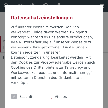
Direkt
Direkt
zum
zur
Inhalt
Fußleiste
Datenschutzeinstellungen
Auf unserer Webseite werden Cookies
verwendet. Einige davon werden zwingend
benötigt, während es uns andere ermöglichen,
Wirtschafts- und Sozialwissenschaftliche Fakultät
Ihre Nutzererfahrung auf unserer Webseite zu
Institut für Sportwissenschaft
verbessern. Ihre getroffenen Einstellungen
können jederzeit in unserer
Datenschutzerklärung bearbeitet werden. Mit
Sie sind hier:
Startseite
...
Projects
den Cookies zur Videowiedergabe werden auch
Cookies des Drittanbieters zu Targeting- und
People
Werbezwecken gesetzt und Informationen ggf.
mit weiteren Diensten des Drittanbieters
Institutions
verknüpft.
Events
Essentiell
Videos
Projects