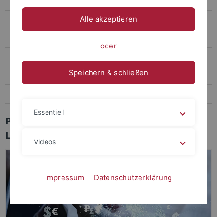
Bayesian modelling of fan behavior
Alle akzeptieren
Natural language processing
Computer vision for color detection
oder
Simulating suspense and surprise
Speichern & schließen
Talent identification and development
Data-driven performance analysis
Essentiell
Projects of the Data Science and Sports
Lab
Videos
Impressum
Datenschutzerklärung