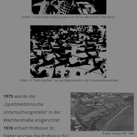
© Abb. 12: Überfüllte Seminare gab es am IfS vor allem in den 70er Jahren
© Abb. 13: "Hoch das Bein" bei der Skigymnastik in der Universitätssporthalle
1975
wurde die
„Sportmedizinische
Untersuchungsstelle“ in der
Wächterstraße eingerichtet.
1976
erhielt Professor Dr.
© Abb. 14: Das "IfS" 1980
Dieter Jeschke die Professur für