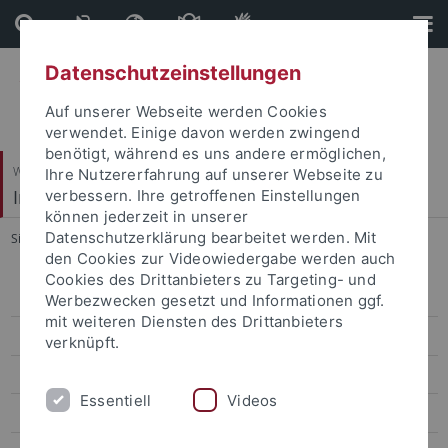
Direkt
Direkt
zum
zur
Inhalt
Fußleiste
Datenschutzeinstellungen
Auf unserer Webseite werden Cookies
verwendet. Einige davon werden zwingend
benötigt, während es uns andere ermöglichen,
Wirtschafts- und Sozialwissenschaftliche Fakultät
Ihre Nutzererfahrung auf unserer Webseite zu
Institut für Sportwissenschaft
verbessern. Ihre getroffenen Einstellungen
können jederzeit in unserer
Datenschutzerklärung bearbeitet werden. Mit
Sie sind hier:
Startseite
...
1969-1999
den Cookies zur Videowiedergabe werden auch
Cookies des Drittanbieters zu Targeting- und
1819-1844
Werbezwecken gesetzt und Informationen ggf.
mit weiteren Diensten des Drittanbieters
1845-1924
verknüpft.
1925-1959
Essentiell
Videos
1960-1968