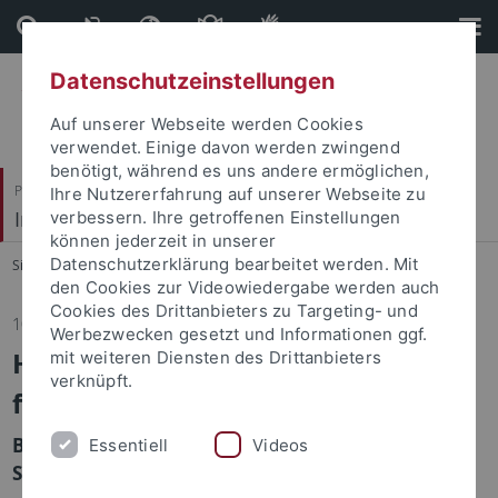
Direkt
Direkt
zum
zur
Inhalt
Fußleiste
Datenschutzeinstellungen
Auf unserer Webseite werden Cookies
verwendet. Einige davon werden zwingend
benötigt, während es uns andere ermöglichen,
Philosophische Fakultät
Ihre Nutzererfahrung auf unserer Webseite zu
Institut für Medienwissenschaft
verbessern. Ihre getroffenen Einstellungen
können jederzeit in unserer
Datenschutzerklärung bearbeitet werden. Mit
Sie sind hier:
Startseite
...
Aktuelles
den Cookies zur Videowiedergabe werden auch
Cookies des Drittanbieters zu Targeting- und
10.09.2025
Werbezwecken gesetzt und Informationen ggf.
Herzlich Willkommen am Institut
mit weiteren Diensten des Drittanbieters
verknüpft.
für Medienwissenschaft!
Begrüßungsveranstaltungen für neue
Essentiell
Videos
Studierende, 14.10.2025, ab 11:15 Uhr