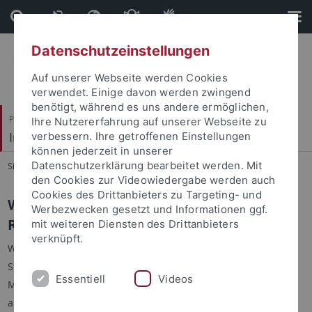
Direkt
Direkt
zum
zur
Inhalt
Fußleiste
Datenschutzeinstellungen
Auf unserer Webseite werden Cookies
verwendet. Einige davon werden zwingend
benötigt, während es uns andere ermöglichen,
Philosophische Fakultät
Ihre Nutzererfahrung auf unserer Webseite zu
Institut für Medienwissenschaft
verbessern. Ihre getroffenen Einstellungen
können jederzeit in unserer
Datenschutzerklärung bearbeitet werden. Mit
Sie sind hier:
Startseite
...
Ehemalige Studierende (Alumni)
den Cookies zur Videowiedergabe werden auch
Cookies des Drittanbieters zu Targeting- und
Workshops von Alumni für Studierende:
Werbezwecken gesetzt und Informationen ggf.
Rückblick 2024 und Ankündigung 2024
mit weiteren Diensten des Drittanbieters
verknüpft.
Wie funktioniert die Pressearbeit in gemeinnützigen
Stiftungen? Warum schreit der Bildungsmarkt nach
Essentiell
Videos
Medienwissenschaflter*innen? Wie funktioniert Journalismus
auf TikTok? Was macht ein Intimkoordinator am Filmset? Und