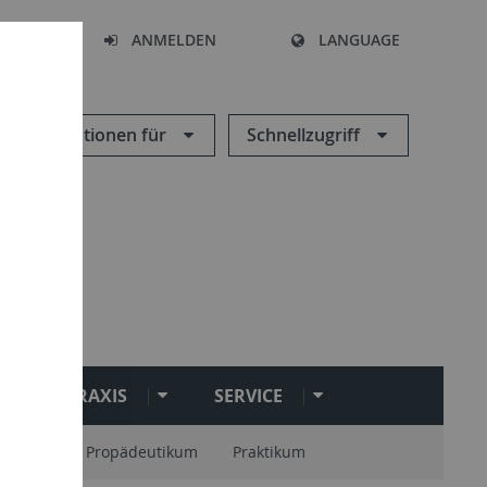
HEN
ANMELDEN
LANGUAGE
Informationen für
Schnellzugriff
PRAXIS
SERVICE
onstage
Propädeutikum
Praktikum