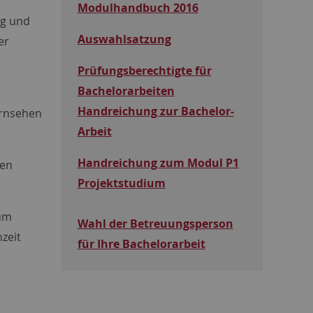
Modulhandbuch 2016
ng und
Auswahlsatzung
er
Prüfungsberechtigte für
Bachelorarbeiten
n
Handreichung zur Bachelor-
ernsehen
Arbeit
Handreichung zum Modul P1
den
Projektstudium
zum
Wahl der Betreuungsperson
zeit
für Ihre Bachelorarbeit