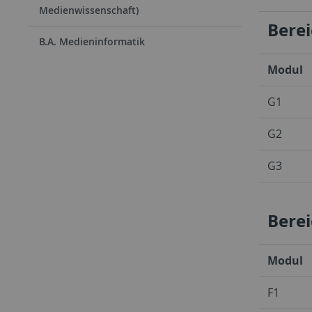
Medienwissenschaft)
Berei
B.A. Medieninformatik
Modul
G1
G2
G3
Berei
Modul
F1