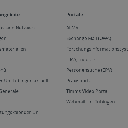
Angebote
Portale
zustand Netzwerk
ALMA
gen
Exchange Mail (OWA)
zmaterialien
Forschungsinformationssyst
e
ILIAS, moodle
enü
Personensuche (EPV)
r Uni Tübingen aktuell
Praxisportal
Generale
Timms Video Portal
Webmail Uni Tübingen
ltungskalender Uni