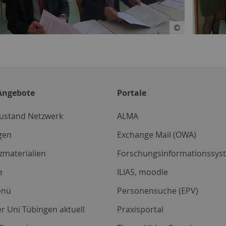
Angebote
Portale
zustand Netzwerk
ALMA
gen
Exchange Mail (OWA)
zmaterialien
Forschungsinformationssyst
e
ILIAS, moodle
enü
Personensuche (EPV)
r Uni Tübingen aktuell
Praxisportal