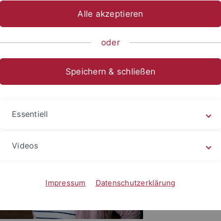
Alle akzeptieren
ts- und Sozialwissenschaftliche Fakultät
...
Institut
Arbeits
m
Prof. Dr. Julia Hapke
oder
 Dr. Julia Hapke
Speichern & schließen
Essentiell
Kontakt
Institut für Sp
Videos
Impressum
Datenschutzerklärung