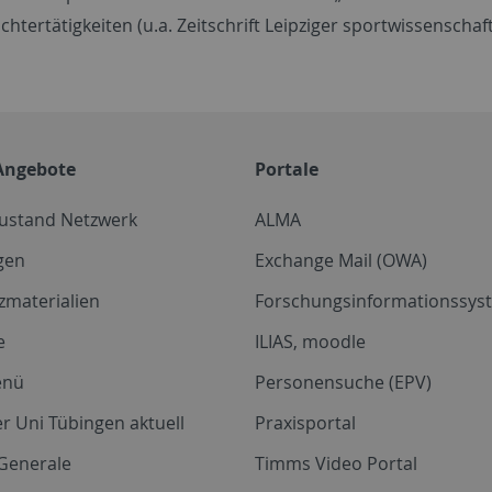
chtertätigkeiten (u.a. Zeitschrift Leipziger sportwissenscha
Angebote
Portale
zustand Netzwerk
ALMA
gen
Exchange Mail (OWA)
zmaterialien
Forschungsinformationssyst
e
ILIAS, moodle
enü
Personensuche (EPV)
r Uni Tübingen aktuell
Praxisportal
Generale
Timms Video Portal