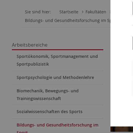
Sie sind hier:
Startseite
Fakultäten
Wirtschaf
Bildungs- und Gesundheitsforschung im Sport
Tea
Prof.
Arbeitsbereiche
Sportökonomik, Sportmanagement und
Sportpublizistik
Sportpsychologie und Methodenlehre
Biomechanik, Bewegungs- und
Trainingswissenschaft
Sozialwissenschaften des Sports
Bildungs- und Gesundheitsforschung im
Sport