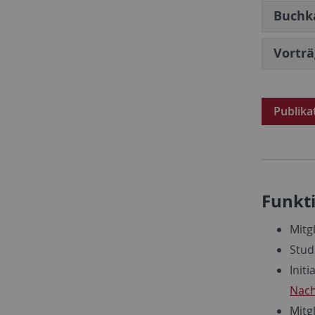
Buchk
Vortr
Publika
Funkt
Mitg
Stud
Init
Nac
Mitg