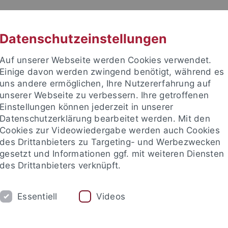
RACHE
UNI A-Z
KONTAKT
SUC
Datenschutzeinstellungen
Auf unserer Webseite werden Cookies verwendet.
Einige davon werden zwingend benötigt, während es
uns andere ermöglichen, Ihre Nutzererfahrung auf
unserer Webseite zu verbessern. Ihre getroffenen
Einstellungen können jederzeit in unserer
e Fakultät
Datenschutzerklärung bearbeitet werden. Mit den
schaft
Cookies zur Videowiedergabe werden auch Cookies
des Drittanbieters zu Targeting- und Werbezwecken
gesetzt und Informationen ggf. mit weiteren Diensten
des Drittanbieters verknüpft.
UM
FORSCHUNG
HOCHSCHULSPORT
Essentiell
Videos
bliothek
Partner / Förderer
Spitzensportförderung
Alu