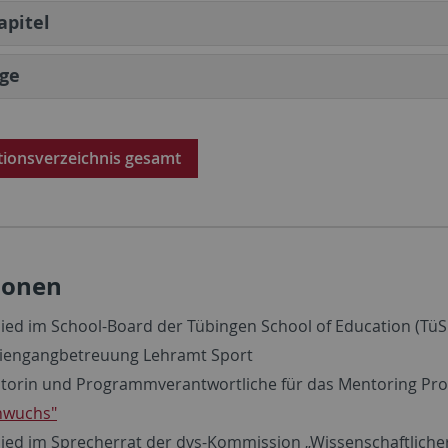
apitel
äge
tionsverzeichnis gesamt
ionen
lied im School-Board der Tübingen School of Education (TüS
iengangbetreuung Lehramt Sport
iatorin und Programmverantwortliche für das Mentoring 
hwuchs"
lied im Sprecherrat der dvs-Kommission „Wissenschaftlich