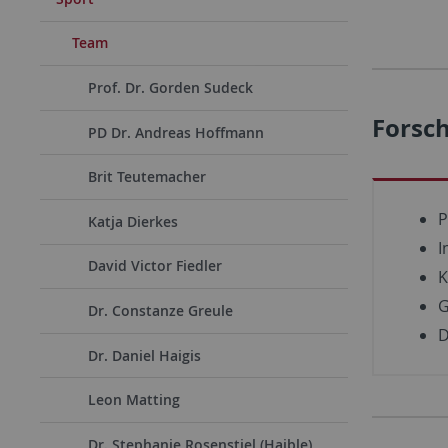
Team
Prof. Dr. Gorden Sudeck
Forsc
PD Dr. Andreas Hoffmann
Brit Teutemacher
P
Katja Dierkes
I
David Victor Fiedler
K
G
Dr. Constanze Greule
D
Dr. Daniel Haigis
Leon Matting
Dr. Stephanie Rosenstiel (Haible)