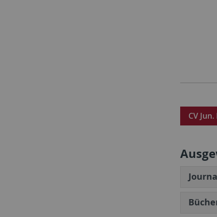
CV Jun. 
Ausge
Journa
Büche