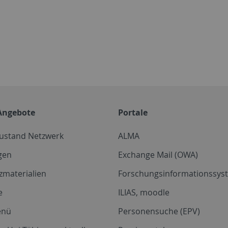
Angebote
Portale
zustand Netzwerk
ALMA
gen
Exchange Mail (OWA)
zmaterialien
Forschungsinformationssyst
e
ILIAS, moodle
enü
Personensuche (EPV)