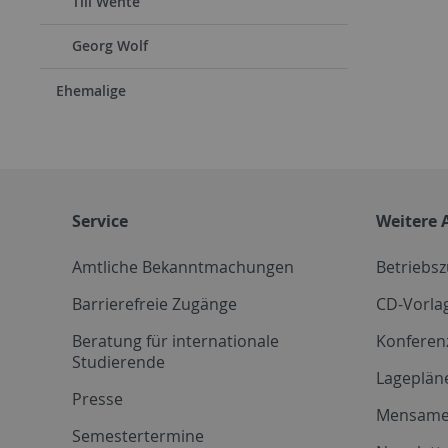
Till Wente
Georg Wolf
Ehemalige
Service
Weitere 
Amtliche Bekanntmachungen
Betriebs
Barrierefreie Zugänge
CD-Vorla
Beratung für internationale
Konferen
Studierende
Lageplän
Presse
Mensam
Semestertermine