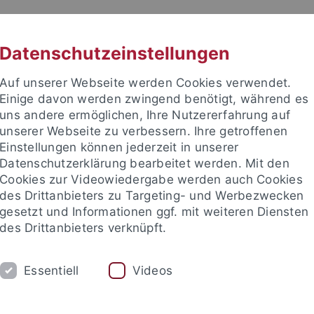
RACHE
UNI A-Z
KONTAKT
SUC
Datenschutzeinstellungen
Auf unserer Webseite werden Cookies verwendet.
Einige davon werden zwingend benötigt, während es
uns andere ermöglichen, Ihre Nutzererfahrung auf
unserer Webseite zu verbessern. Ihre getroffenen
Einstellungen können jederzeit in unserer
e Fakultät
Datenschutzerklärung bearbeitet werden. Mit den
schaft
Cookies zur Videowiedergabe werden auch Cookies
des Drittanbieters zu Targeting- und Werbezwecken
gesetzt und Informationen ggf. mit weiteren Diensten
des Drittanbieters verknüpft.
UM
FORSCHUNG
HOCHSCHULSPORT
Essentiell
Videos
bliothek
Partner / Förderer
Spitzensportförderung
Alu