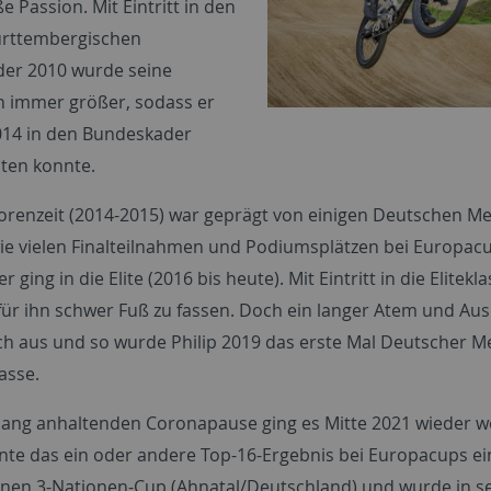
e Passion. Mit Eintritt in den
rttembergischen
er 2010 wurde seine
n immer größer, sodass er
2014 in den Bundeskader
ten konnte.
iorenzeit (2014-2015) war geprägt von einigen Deutschen Me
wie vielen Finalteilnahmen und Podiumsplätzen bei Europacu
r ging in die Elite (2016 bis heute). Mit Eintritt in die Elitekl
für ihn schwer Fuß zu fassen. Doch ein langer Atem und Au
ich aus und so wurde Philip 2019 das erste Mal Deutscher Me
lasse.
lang anhaltenden Coronapause ging es Mitte 2021 wieder we
nnte das ein oder andere Top-16-Ergebnis bei Europacups ei
nen 3-Nationen-Cup (Ahnatal/Deutschland) und wurde in s