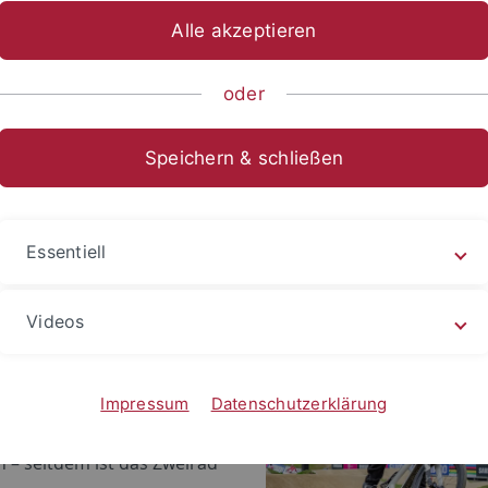
Alle akzeptieren
ts- und Sozialwissenschaftliche Fakultät
...
Sportwissenschaft
oder
p Schaub
Speichern & schließen
BMX
ang:
Psychologie polyvalent (Bachelor)
Essentiell
frühen Jahren entdeckte Philip
Videos
 Radfahren für sich. Als er
on fünf Jahren zufällig bei
rradtour an der Ingersheimer
Impressum
Datenschutzerklärung
ke vorbeikam, war es um ihn
 – seitdem ist das Zweirad