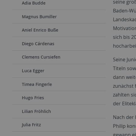
seine groß
Adia Budde
Baden-Wü
Magnus Bumiller
Landeskad
Motivatio
Aniel Enrico Buße
sich bis 
Diego Cárdenas
hocharbei
Clemens Cursiefen
Seine Jun
Titeln so
Luca Egger
dann weite
Timea Fingerle
zunächst 
zahlten s
Hugo Fries
der Elitek
Lilian Fröhlich
Nach der 
Julia Fritz
Philip ko
gewann ei