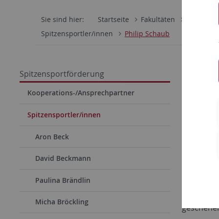
Sie sind hier:
Startseite
Fakultäten
Wirtschaf
Spitzensportler/innen
Philip Schaub
Phili
Spitzensportförderung
Sportart:
Kooperations-/Ansprechpartner
Studieng
Spitzensportler/innen
Schon in 
Aron Beck
Schaub das
David Beckmann
im Alter v
einer Fah
Paulina Brändlin
Bmx-Strec
Micha Bröckling
geschehen