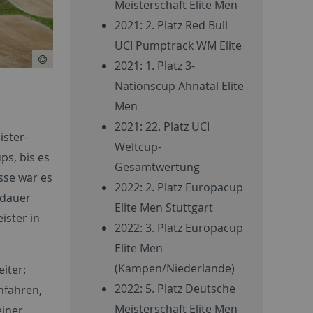
Meisterschaft Elite Men
2021: 2. Platz Red Bull
UCI Pumptrack WM Elite
2021: 1. Platz 3-
Nationscup Ahnatal Elite
Men
2021: 22. Platz UCI
ister-
Weltcup-
ps, bis es
Gesamtwertung
asse war es
2022: 2. Platz Europacup
sdauer
Elite Men Stuttgart
ister in
2022: 3. Platz Europacup
Elite Men
(Kampen/Niederlande)
iter:
2022: 5. Platz Deutsche
nfahren,
Meisterschaft Elite Men
einer