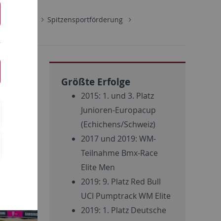
Institut
Spitzensportförderung
Größte Erfolge
2015: 1. und 3. Platz
Junioren-Europacup
(Echichens/Schweiz)
2017 und 2019: WM-
Teilnahme Bmx-Race
Elite Men
2019: 9. Platz Red Bull
UCI Pumptrack WM Elite
2019: 1. Platz Deutsche