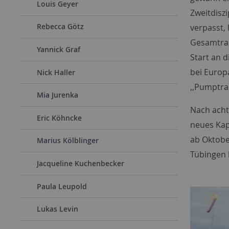
Louis Geyer
Zweitdiszi
Rebecca Götz
verpasst,
Gesamtran
Yannick Graf
Start an 
bei Europa
Nick Haller
,,Pumptrac
Mia Jurenka
Nach acht 
Eric Köhncke
neues Kap
ab Oktobe
Marius Kölblinger
Tübingen
Jacqueline Kuchenbecker
Paula Leupold
Lukas Levin