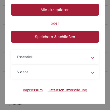
Paulina Brändlin
Alle akzeptieren
Micha Bröckling
Adia Budde
oder
Magnus Bumiller
Speichern & schließen
Aniel Enrico Buße
Diego Cárdenas
Essentiell
Clemens Cursiefen
Luca Egger
Videos
Timea Fingerle
Hugo Fries
Impressum
Datenschutzerklärung
Lilian Fröhlich
Julia Fritz