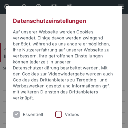
Direkt
Direkt
zum
zur
Inhalt
Fußleiste
Datenschutzeinstellungen
Auf unserer Webseite werden Cookies
verwendet. Einige davon werden zwingend
benötigt, während es uns andere ermöglichen,
Wirtschafts- und Sozialwissenschaftliche Fakultät
Ihre Nutzererfahrung auf unserer Webseite zu
Institut für Sportwissenschaft
verbessern. Ihre getroffenen Einstellungen
können jederzeit in unserer
Datenschutzerklärung bearbeitet werden. Mit
Sie sind hier:
Startseite
...
Finn Seibert
den Cookies zur Videowiedergabe werden auch
Cookies des Drittanbieters zu Targeting- und
Kooperations-/Ansprechpartner
Werbezwecken gesetzt und Informationen ggf.
mit weiteren Diensten des Drittanbieters
Spitzensportler/innen
verknüpft.
Aron Beck
Essentiell
Videos
David Beckmann