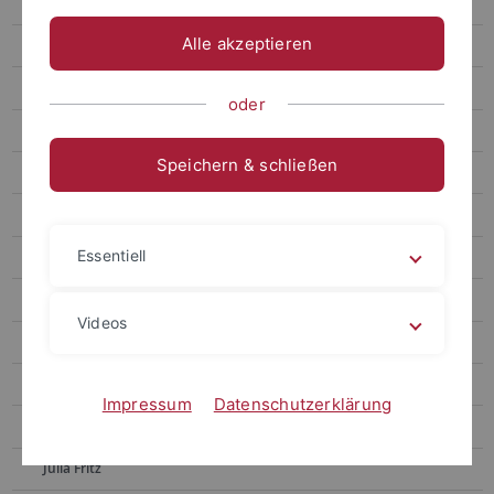
Paulina Brändlin
Alle akzeptieren
Micha Bröckling
Adia Budde
oder
Magnus Bumiller
Speichern & schließen
Aniel Enrico Buße
Diego Cárdenas
Essentiell
Clemens Cursiefen
Luca Egger
Videos
Timea Fingerle
Hugo Fries
Impressum
Datenschutzerklärung
Lilian Fröhlich
Julia Fritz