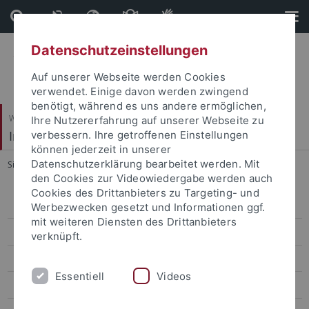
Direkt
Direkt
zum
zur
Inhalt
Fußleiste
Datenschutzeinstellungen
Auf unserer Webseite werden Cookies
verwendet. Einige davon werden zwingend
benötigt, während es uns andere ermöglichen,
Wirtschafts- und Sozialwissenschaftliche Fakultät
Ihre Nutzererfahrung auf unserer Webseite zu
Institut für Sportwissenschaft
verbessern. Ihre getroffenen Einstellungen
können jederzeit in unserer
Datenschutzerklärung bearbeitet werden. Mit
Sie sind hier:
Startseite
...
Eric Köhncke
den Cookies zur Videowiedergabe werden auch
Cookies des Drittanbieters zu Targeting- und
Kooperations-/Ansprechpartner
Werbezwecken gesetzt und Informationen ggf.
mit weiteren Diensten des Drittanbieters
Spitzensportler/innen
verknüpft.
Aron Beck
Essentiell
Videos
David Beckmann