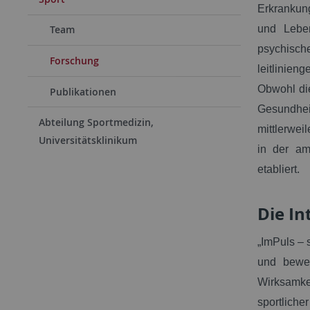
Erkrankun
und Leben
Team
psychisc
Forschung
leitlinie
Obwohl die
Publikationen
Gesundhei
Abteilung Sportmedizin,
mittlerwei
Universitätsklinikum
in der am
etabliert.
Die In
„ImPuls – 
und beweg
Wirksamke
sportliche