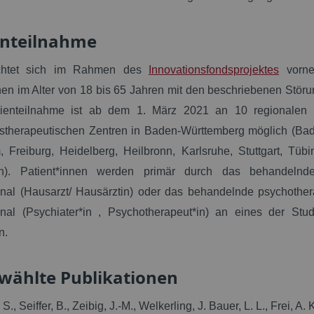
enteilnahme
ichtet sich im Rahmen des
Innovationsfondsprojektes
vorne
nen im Alter von 18 bis 65 Jahren mit den beschriebenen Störu
ienteilnahme ist ab dem 1. März 2021 an 10 regionalen 
therapeutischen Zentren in Baden-Württemberg möglich (Ba
, Freiburg, Heidelberg, Heilbronn, Karlsruhe, Stuttgart, Tüb
n). Patient*innen werden primär durch das behandelnde
nal (Hausarzt/ Hausärztin) oder das behandelnde psychother
nal (Psychiater*in , Psychotherapeut*in) an eines der Stud
n.
wählte Publikationen
 S., Seiffer, B., Zeibig, J.-M., Welkerling, J. Bauer, L. L., Frei, A. K