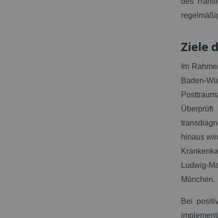
des Transf
regelmäßig
Ziele 
Im Rahmen 
Baden-Wü
Posttrau
Überprüft
transdiagn
hinaus wir
Krankenkas
Ludwig-M
München.
Bei posit
implementi