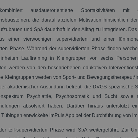
ombiniert ausdauerorientierte Sportaktivitäten mit e
onsbausteinen, die darauf abzielen Motivation hinsichtlich der 
fzubauen und SpA dauerhaft in den Alltag zu integrieren. D
us einer vierwöchigen supervidierten und einer fünfmonat
erten Phase. Während der supervidierten Phase finden wöchen
Einheiten Lauftraining in Kleingruppen von sechs Personen 
iten werden von den beschriebenen edukativen Interventions
ie Kleingruppen werden von Sport- und Bewegungstherapeut*i
iger akademischer Ausbildung betreut, die DVGS spezifische
nspektrum Psychiatrie, Psychosomatik und Sucht sowie m
hulungen absolviert haben. Darüber hinaus unterstützt e
t Tübingen entwickelte ImPuls App bei der Durchführung von Im
r teil-supervidierten Phase wird SpA weitergeführt. Zur Un