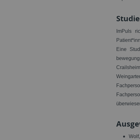
Studi
ImPuls r
Patient*in
Eine Stud
bewegungs
Crailsheim
Weingarte
Fachperso
Fachperso
überwiese
Ausge
Wolf,