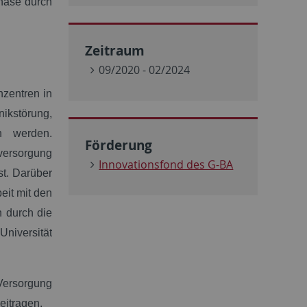
Phase durch
Zeitraum
09/2020 - 02/2024
nzentren in
kstörung,
n werden.
Förderung
versorgung
Innovationsfond des G-BA
st. Darüber
eit mit den
n durch die
iversität
Versorgung
eitragen.