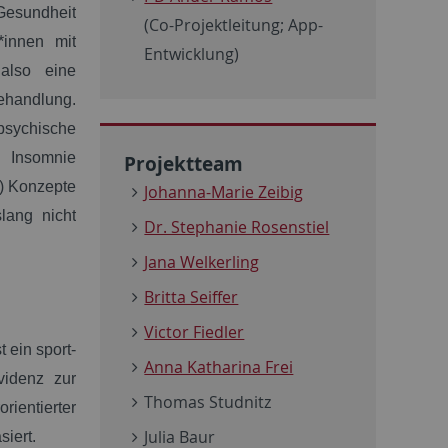
Gesundheit
(Co-Projektleitung; App-
*innen mit
Entwicklung)
also eine
ehandlung.
 psychische
d Insomnie
Projektteam
T) Konzepte
Johanna-Marie Zeibig
lang nicht
Dr. Stephanie Rosenstiel
Jana Welkerling
Britta Seiffer
Victor Fiedler
 ein sport-
Anna Katharina Frei
videnz zur
Thomas Studnitz
ientierter
Julia Baur
siert
.