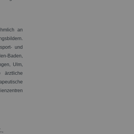
hmlich an
ngsbildern.
sport- und
den-Baden,
ingen, Ulm,
 ärztliche
apeutische
ienzentren
.,