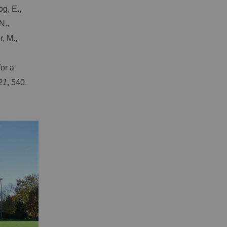
og, E.,
N.,
, M.,
or a
21
, 540.