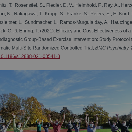
itz, T., Rosenstiel, S., Fiedler, D. V., Helmhold, F., Ray, A., Herz
o, K., Nakagawa, T., Kropp, S., Franke, S., Peters, S., El-Kurd, 
leitner, L., Sundmacher, L., Ramos-Murguialday, A., Hautzinger
k, G., & Ehring, T. (2021).
Efficacy and Cost-Effectiveness of a
sdiagnostic Group-Based Exercise Intervention: Study Protocol f
matic Multi-Site Randomized Controlled Trial
,
BMC Psychiatry, 
10.1186/s12888-021-03541-3