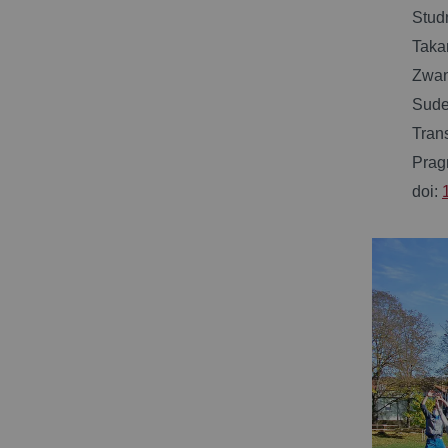
Studn
Takan
Zwanz
Sudec
Tran
Prag
doi: