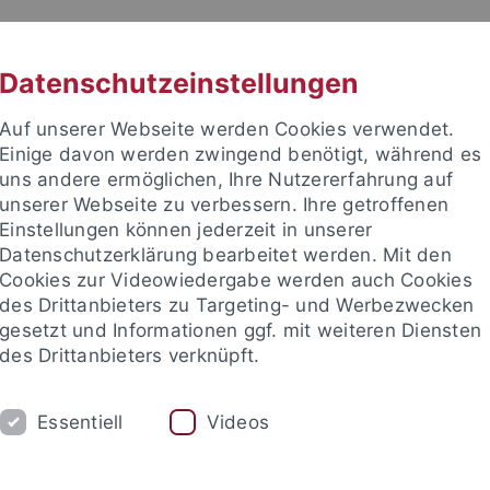
RACHE
UNI A-Z
KONTAKT
SUC
Datenschutzeinstellungen
Auf unserer Webseite werden Cookies verwendet.
Einige davon werden zwingend benötigt, während es
uns andere ermöglichen, Ihre Nutzererfahrung auf
unserer Webseite zu verbessern. Ihre getroffenen
Einstellungen können jederzeit in unserer
e Fakultät
Datenschutzerklärung bearbeitet werden. Mit den
schaft
Cookies zur Videowiedergabe werden auch Cookies
des Drittanbieters zu Targeting- und Werbezwecken
gesetzt und Informationen ggf. mit weiteren Diensten
des Drittanbieters verknüpft.
UM
FORSCHUNG
HOCHSCHULSPORT
Essentiell
Videos
bliothek
Partner / Förderer
Spitzensportförderung
Alu