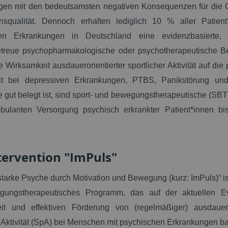
gen mit den bedeutsamsten negativen Konsequenzen für die 
squalität. Dennoch erhalten lediglich 10 % aller Patient
hen Erkrankungen in Deutschland eine evidenzbasierte, 
ngetreue psychopharmakologische oder psychotherapeutische B
 Wirksamkeit ausdauerorientierter sportlicher Aktivität auf die
t bei depressiven Erkrankungen, PTBS, Panikstörung un
le gut belegt ist, sind sport- und bewegungstherapeutische (SB
bulanten Versorgung psychisch erkrankter Patient*innen bis
tervention "ImPuls"
starke Psyche durch Motivation und Bewegung (kurz: ImPuls)“ ist
ungstherapeutisches Programm, das auf der aktuellen E
it und effektiven Förderung von (regelmäßiger) ausdaueror
r Aktivität (SpA) bei Menschen mit psychischen Erkrankungen ba