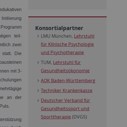
dukativen
Initiierung
Konsortialpartner
as Programm
LMU München,
Lehrstuhl
igen teil-
für Klinische Psychologie
tlich zwei
und Psychotherapie
statt. Die
TUM,
Lehrstuhl für
bausteinen
Gesundheitsökonomie
nnen mit 3-
 Schulungen
AOK Baden-Württemberg
ehrtägige
Techniker Krankenkasse
ine an der
Deutscher Verband für
Puls.
Gesundheitssport und
Sporttherapie
(
DVGS
)
terstützung