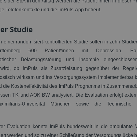
ers der SpA in den Alltag werden die Patient*innen in dieser 
e Telefonkontakte und die ImPuls-​App betreut.
der Studie
einer randomisiert-kontrollierten Studie sollen in zehn Studie
rttemberg 600 Patient*innen mit Depression, Pani
matischer Belastungsstörung und Insomnie eingeschlosse
 wird, ob ImPuls als Zusatzleistung gegenüber der Regel
ostisch wirksam und ins Versorgungssystem implementierbar i
d die Kosteneffektivität des ImPuls Programms in Zusammenarb
sen TK und AOK BW analysiert. Die Evaluation erfolgt exter
aximilians-Universität München sowie die Technische Un
iver Evaluation könnte ImPuls bundesweit in die ambulante 
ert werden und so zu einer Schließung der Versorgungslücke b