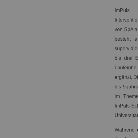
ImPuls k
Interventi
von SpA au
besteht a
supervidi
bis drei 
Laufeinhe
ergänzt. D
bis 5-jähr
im Theme
ImPuls-Sc
Universitä
Während de