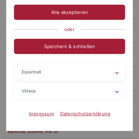
Feyersinger, Erwin, PD Dr.
Alle akzeptieren
Fischer, Julia Deborah, M.A.
Fruth, Pia, Dr.
oder
Güney, Selma, M.A.
Speichern & schließen
Hägele, Ulrich, PD Dr.
Häusermann, Jürg, Prof. Dr., i.R.
Essentiell
Haverkämper, Lisa
Heft, Annett, Prof. Dr.
Videos
Hoffmann, Barbara
Kießling, Karin
Impressum
Datenschutzerklärung
Kleber, Claus, Prof. Dr.
Marschall, Susanne, Prof. Dr.