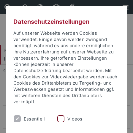
Direkt
Direkt
zum
zur
Inhalt
Fußleiste
Datenschutzeinstellungen
Auf unserer Webseite werden Cookies
verwendet. Einige davon werden zwingend
benötigt, während es uns andere ermöglichen,
Philosophische Fakultät
Ihre Nutzererfahrung auf unserer Webseite zu
Institut für Medienwissenschaft
verbessern. Ihre getroffenen Einstellungen
können jederzeit in unserer
Datenschutzerklärung bearbeitet werden. Mit
Sie sind hier:
Startseite
...
Delong, Christiane, M.A.
den Cookies zur Videowiedergabe werden auch
Cookies des Drittanbieters zu Targeting- und
Atteneder, Helena, Dr.
Werbezwecken gesetzt und Informationen ggf.
mit weiteren Diensten des Drittanbieters
Borchers, Nils S., PD Dr.
verknüpft.
Burkhardt, Anne, Dr.
Essentiell
Videos
Eberhardt, Ute