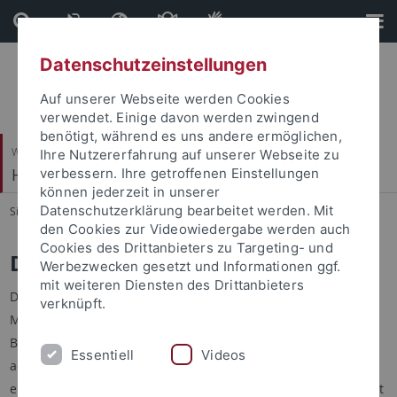
Direkt
Direkt
zum
zur
Inhalt
Fußleiste
Datenschutzeinstellungen
Auf unserer Webseite werden Cookies
verwendet. Einige davon werden zwingend
benötigt, während es uns andere ermöglichen,
Wirtschafts- und Sozialwissenschaftliche Fakultät
Ihre Nutzererfahrung auf unserer Webseite zu
Hector-Institut für Empirische Bildungsforschung
verbessern. Ihre getroffenen Einstellungen
können jederzeit in unserer
Datenschutzerklärung bearbeitet werden. Mit
Sie sind hier:
Startseite
...
Personen
den Cookies zur Videowiedergabe werden auch
Cookies des Drittanbieters zu Targeting- und
Dr. Armin Fabian
Werbezwecken gesetzt und Informationen ggf.
mit weiteren Diensten des Drittanbieters
Dr. Armin Fabian ist seit Februar 2024 wissenschaftlicher
verknüpft.
Mitarbieter (Post-Doc) am Hector-Institut für Empirische
Bildungsforschung. Er arbeitet im Projekt ALIFE, in dem
Essentiell
Videos
adaptive, innovative Onlinefortbildungen für Lehrkräfte
entwickelt und evaluiert werden. Sein Forschungsschwerpunkt