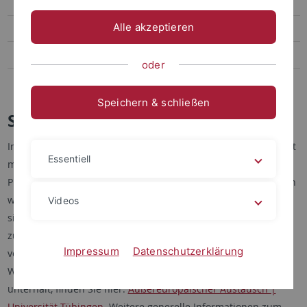
Austauschstudierende
Alle akzeptieren
Downloads
FAQ
oder
Professor:innen
Speichern & schließen
Studieren im Ausland
Im Bachelorstudiengang ist ein freiwilliger Auslandsaufenthalt
Essentiell
möglich. Bei einem Aufenthalt innerhalb der EU sollte mit der
Planung ca. ein bis eineinhalb Jahre vor der Abreise begonnen
werden. Bei einem Aufenthalt im außereuropäischen Ausland
Videos
sind aufgrund früher Bewerbungsfristen Vorbereitungen bis
zu zwei Jahre im Voraus nötig. Eine Übersicht über die
Impressum
Datenschutzerklärung
verschiedenen renommierten Universitäten auf der ganzen
Welt, mit denen die Universität Tübingen Partnerschaften
unterhält, finden Sie hier:
Außereuropäischer Austausch |
Universität Tübingen
. Weitere generelle Informationen zum