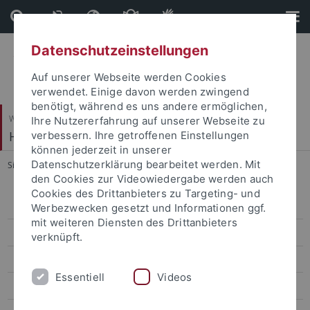
Direkt
Direkt
zum
zur
Inhalt
Fußleiste
Datenschutzeinstellungen
Auf unserer Webseite werden Cookies
verwendet. Einige davon werden zwingend
benötigt, während es uns andere ermöglichen,
Wirtschafts- und Sozialwissenschaftliche Fakultät
Ihre Nutzererfahrung auf unserer Webseite zu
Hector-Institut für Empirische Bildungsforschung
verbessern. Ihre getroffenen Einstellungen
können jederzeit in unserer
Datenschutzerklärung bearbeitet werden. Mit
Sie sind hier:
Startseite
...
Studieren im Ausland
den Cookies zur Videowiedergabe werden auch
Cookies des Drittanbieters zu Targeting- und
Bewerbung
Werbezwecken gesetzt und Informationen ggf.
mit weiteren Diensten des Drittanbieters
Studieninhalte
verknüpft.
Studienplan
Essentiell
Videos
Studieren im Ausland