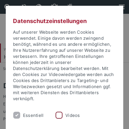
Direkt
Direkt
zum
zur
Inhalt
Fußleiste
Datenschutzeinstellungen
Auf unserer Webseite werden Cookies
verwendet. Einige davon werden zwingend
benötigt, während es uns andere ermöglichen,
Wirtschafts- und Sozialwissenschaftliche Fakultät
Ihre Nutzererfahrung auf unserer Webseite zu
Hector-Institut für Empirische Bildungsforschung
verbessern. Ihre getroffenen Einstellungen
können jederzeit in unserer
Datenschutzerklärung bearbeitet werden. Mit
Sie sind hier:
Startseite
...
Personen
den Cookies zur Videowiedergabe werden auch
Cookies des Drittanbieters zu Targeting- und
Dr. Hannah Deininger
Werbezwecken gesetzt und Informationen ggf.
mit weiteren Diensten des Drittanbieters
Hannah Deininger ist Postdoktorandin am Hector-Institut für
verknüpft.
Empirische Bildungsforschung an der Universität Tübingen
und betreibt dort Forschung an der Schnittstelle zwischen
Essentiell
Videos
Psychologie und Informatik.