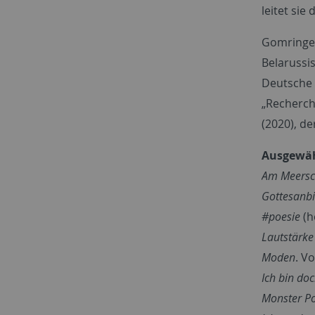
leitet sie
Gomringer
Belarussi
Deutsche 
„Recherch
(2020), de
Ausgewäh
Am Meersc
Gottesanbi
#poesie
(h
Lautstärke 
Moden
. V
Ich bin do
Monster P