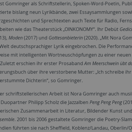
ist Gomringer als Schriftstellerin, Spoken-Word-Poetin, Publ
zierte bislang neun Lyrikbände, zwei Essaysammlungen sowie
zgeschichten und Sprechtexten auch Texte für Radio, Ferns
beiten wie das Theaterstück „OINKONOMY“. Ihr Debüt
Gedic
13),
Moden
(2017) und
Gottesanbieterin
(2020). „Mit Nora Gom
 Welt deutschsprachiger Lyrik eingebrochen. Die Performanc
eise mit intelligenten Wortneuschöpfungen zu einer neue
. Zuletzt erschien ihr erster Prosaband
Am Meerschwein übt da
erungsbuch über ihre verstorbene Mutter: „Ich schreibe ihr
 verstummte Dichterin“, so Gomringer.
r schriftstellerischen Arbeit ist Nora Gomringer auch musikal
 Duopartner Philipp Scholz die Jazzalben
Peng Peng Peng
(20
lerischen Zusammenarbeit in Literatur, Bildender Kunst und
nsemble
. 2001 bis 2006 gestaltete Gomringer die Poetry-Sla
ndien führten sie nach Sheffield, Koblenz/Landau, Oberlin/O