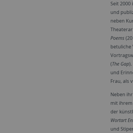
Seit 2000 
und publi
neben Kur
Theaterar
Poems
(20
betuliche
Vortragsw
(
The Gap
)
und Erinn
Frau, als
Neben ihre
mit ihrem
der künst
Wortart E
und Stipe