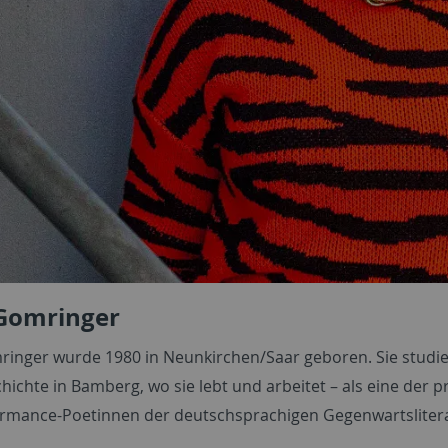
Gomringer
inger wurde 1980 in Neunkirchen/Saar geboren. Sie studie
hichte in Bamberg, wo sie lebt und arbeitet – als eine der 
rmance-Poetinnen der deutschsprachigen Gegenwartslitera