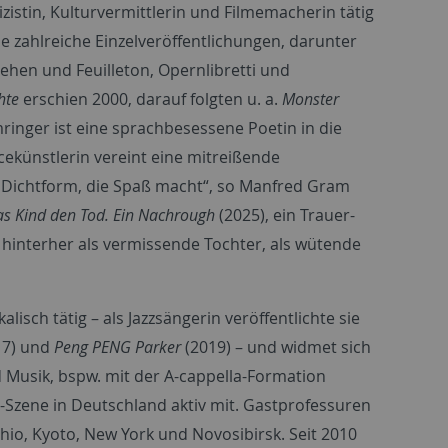
izistin, Kulturvermittlerin und Filmemacherin tätig
 zahlreiche Einzelveröffentlichungen, darunter
ehen und Feuilleton, Opernlibretti und
hte
erschien 2000, darauf folgten u. a.
Monster
ringer ist eine sprachbesessene Poetin in die
ekünstlerin vereint eine mitreißende
n Dichtform, die Spaß macht“, so Manfred Gram
s Kind den Tod. Ein Nachrough
(2025), ein Trauer-
 hinterher als vermissende Tochter, als wütende
isch tätig – als Jazzsängerin veröffentlichte sie
17) und
Peng PENG Parker
(2019) – und widmet sich
 Musik, bspw. mit der A-cappella-Formation
m-Szene in Deutschland aktiv mit. Gastprofessuren
hio, Kyoto, New York und Novosibirsk. Seit 2010