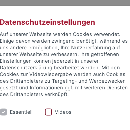
RACHE
UNI A-Z
KONTAKT
SUC
Datenschutzeinstellungen
Auf unserer Webseite werden Cookies verwendet.
Einige davon werden zwingend benötigt, während es
uns andere ermöglichen, Ihre Nutzererfahrung auf
unserer Webseite zu verbessern. Ihre getroffenen
TUDIUM
Einstellungen können jederzeit in unserer
FORSCHUNG
EINRICHTUNGE
Datenschutzerklärung bearbeitet werden. Mit den
Cookies zur Videowiedergabe werden auch Cookies
les und Publikationen
Campusleben
Im Dialog
Karriere
des Drittanbieters zu Targeting- und Werbezwecken
gesetzt und Informationen ggf. mit weiteren Diensten
des Drittanbieters verknüpft.
eben
Kunst und Kultur
Tübinger Poetik-Dozentur
Essentiell
Videos
nger Poetik-Dozentur