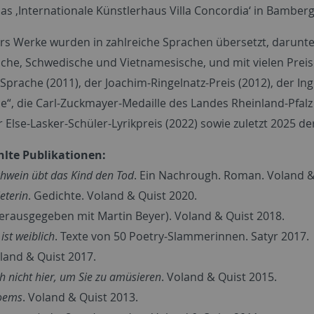
 das ‚Internationale Künstlerhaus Villa Concordia‘ in Bamber
s Werke wurden in zahlreiche Sprachen übersetzt, darunter 
sche, Schwedische und Vietnamesische, und mit vielen Prei
Sprache (2011), der Joachim-Ringelnatz-Preis (2012), der I
e“, die Carl-Zuckmayer-Medaille des Landes Rheinland-Pfalz 
r Else-Lasker-Schüler-Lyrikpreis (2022) sowie zuletzt 2025 d
lte Publikationen:
hwein übt das Kind den Tod
. Ein Nachrough. Roman. Voland &
eterin
. Gedichte. Voland & Quist 2020.
erausgegeben mit Martin Beyer). Voland & Quist 2018.
ist weiblich
. Texte von 50 Poetry-Slammerinnen. Satyr 2017.
oland & Quist 2017.
ch nicht hier, um Sie zu amüsieren
. Voland & Quist 2015.
oems
. Voland & Quist 2013.