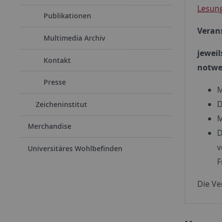
Lesun
Publikationen
Veran
Multimedia Archiv
jeweil
Kontakt
notwen
Presse
M
D
Zeicheninstitut
M
Merchandise
D
v
Universitäres Wohlbefinden
F
Die Ve