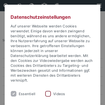
Direkt
Direkt
zum
zur
Inhalt
Fußleiste
Datenschutzeinstellungen
Auf unserer Webseite werden Cookies
verwendet. Einige davon werden zwingend
benötigt, während es uns andere ermöglichen,
Sie sind hier:
Startseite
...
Aufgaben des Personalrats
Ihre Nutzererfahrung auf unserer Webseite zu
verbessern. Ihre getroffenen Einstellungen
können jederzeit in unserer
Personalrat Uni Tübingen
Datenschutzerklärung bearbeitet werden. Mit
den Cookies zur Videowiedergabe werden auch
Aktuelles
Cookies des Drittanbieters zu Targeting- und
Werbezwecken gesetzt und Informationen ggf.
Häufig gestellte Fragen (FAQs)
mit weiteren Diensten des Drittanbieters
verknüpft.
Aufgaben des Personalrats
Dienstvereinbarungen
Essentiell
Videos
Veröffentlichungen