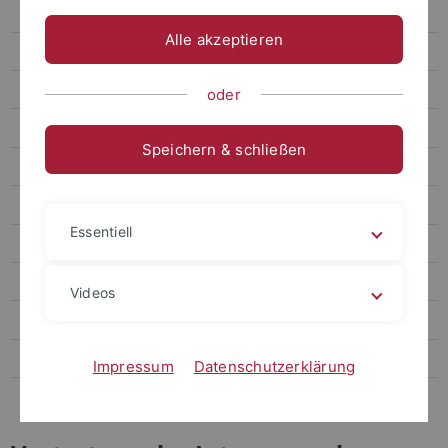
Tariffragen
Alle akzeptieren
JobTicket BW
Wichtige Links
oder
Jugend- und Auszubildendenvertretung
Speichern & schließen
Schwerbehindertenvertretung
Arbeits-, Gesundheits- und Umweltschutz
Essentiell
Betriebliches Gesundheitsmanagement
Datenschutzbeauftragter
Videos
Digital Transformation Lab
Psychosoziale Beratungsstelle
Impressum
Datenschutzerklärung
Zentrale Beratungsstelle für Antidiskriminierung