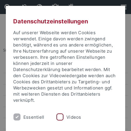
Direkt
Direkt
zum
zur
Inhalt
Fußleiste
Datenschutzeinstellungen
Auf unserer Webseite werden Cookies
verwendet. Einige davon werden zwingend
benötigt, während es uns andere ermöglichen,
Sie sind hier:
Startseite
...
Career Service Chatbot
Ihre Nutzererfahrung auf unserer Webseite zu
verbessern. Ihre getroffenen Einstellungen
können jederzeit in unserer
Beratung zum Berufseinstieg
Datenschutzerklärung bearbeitet werden. Mit
den Cookies zur Videowiedergabe werden auch
Career Service Chatbot
Cookies des Drittanbieters zu Targeting- und
Werbezwecken gesetzt und Informationen ggf.
Web-Seminare
mit weiteren Diensten des Drittanbieters
verknüpft.
Workshops
Angebote für internationale Studierende
Essentiell
Videos
Praktikum und Praxiserfahrung