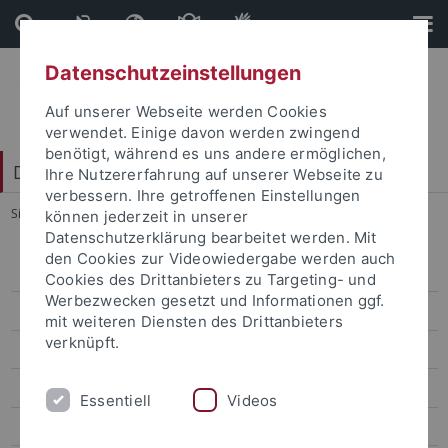
Direkt
Direkt
zum
zur
Inhalt
Fußleiste
Datenschutzeinstellungen
Auf unserer Webseite werden Cookies
verwendet. Einige davon werden zwingend
benötigt, während es uns andere ermöglichen,
Digital Humanities Center
Ihre Nutzererfahrung auf unserer Webseite zu
verbessern. Ihre getroffenen Einstellungen
Sie sind hier:
Startseite
...
Digital Humanities Center
können jederzeit in unserer
Datenschutzerklärung bearbeitet werden. Mit
den Cookies zur Videowiedergabe werden auch
Forschungsdatenmanagement
Cookies des Drittanbieters zu Targeting- und
Werbezwecken gesetzt und Informationen ggf.
Software und Entwicklung
mit weiteren Diensten des Drittanbieters
verknüpft.
Gerätezentrum
Lehre
Essentiell
Videos
Projekte