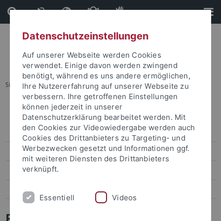
Direkt
Direkt
zum
zur
Inhalt
Fußleiste
Datenschutzeinstellungen
Auf unserer Webseite werden Cookies
verwendet. Einige davon werden zwingend
benötigt, während es uns andere ermöglichen,
Sie sind hier:
Startseite
...
Projektaufbau und -struktur
Ihre Nutzererfahrung auf unserer Webseite zu
verbessern. Ihre getroffenen Einstellungen
können jederzeit in unserer
Projekt "Erfolgreich studieren in Tübingen" (ESIT)
Datenschutzerklärung bearbeitet werden. Mit
den Cookies zur Videowiedergabe werden auch
Projektaufbau und -struktur
Cookies des Drittanbieters zu Targeting- und
Werbezwecken gesetzt und Informationen ggf.
Teilprojekte und Ansprechpersonen
mit weiteren Diensten des Drittanbieters
verknüpft.
Veranstaltungen
Interner Bereich
Essentiell
Videos
Projektaufbau und -struktur