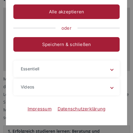
Alle akzeptieren
oder
Speichern & schließen
Essentiell
Mit dem Projekt „ESIT – Erfolgreich studieren in Tübingen“ hat
die Universität Tübingen erfolgreich eine neue Kultur des
Videos
Lehrens und Lernens etablieren können, von der Lehrende wie
Studierende gleichermaßen profitieren. ESIT umfasst vier
Impressum
Datenschutzerklärung
Maßnahmenlinien, die den gesamten „student life cycle“ und
somit alle Bereiche in Studium und Lehre betreffen.
1. Erfolgreich studieren lernen: Beratung und