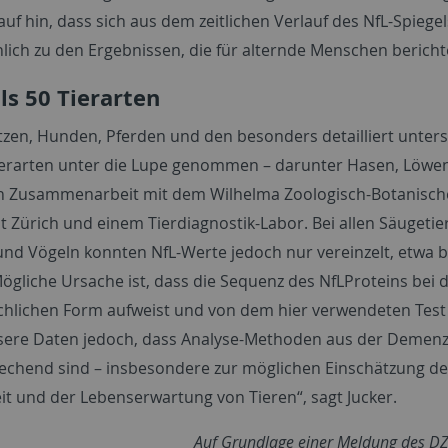
auf hin, dass sich aus dem zeitlichen Verlauf des NfL-Spie
hnlich zu den Ergebnissen, die für alternde Menschen berich
ls 50 Tierarten
zen, Hunden, Pferden und den besonders detailliert unte
ierarten unter die Lupe genommen – darunter Hasen, Löwen, 
n Zusammenarbeit mit dem Wilhelma Zoologisch-Botanischer 
t Zürich und einem Tierdiagnostik-Labor. Bei allen Säugetier
 und Vögeln konnten NfL-Werte jedoch nur vereinzelt, etwa
ögliche Ursache ist, dass die Sequenz des NfLProteins bei
hlichen Form aufweist und von dem hier verwendeten Test 
sere Daten jedoch, dass Analyse-Methoden aus der Demenzf
rechend sind – insbesondere zur möglichen Einschätzung des
t und der Lebenserwartung von Tieren“, sagt Jucker.
Auf Grundlage einer Meldung des DZN