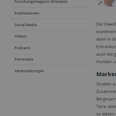
Forschungsmagazin Attempto
Publikationen
Der Eiweiß
Social Media
krankheit
Videos
dann in d
Erkrankun
Podcasts
auch bei 
Personalia
Hunden un
Veranstaltungen
Marker
Studien z
Zusammenh
Bergmann,
Tiere übe
so lebten