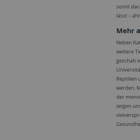
somit dar
lässt – ä
Mehr a
Neben Kat
weitere T
geschah i
Universitä
Reptilien
werden. M
der mensc
zeigen un
vielversp
Gesundhei