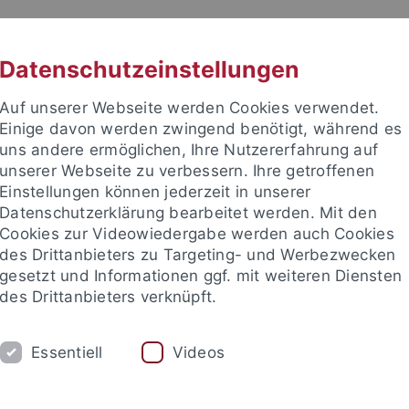
RACHE
UNI A-Z
KONTAKT
SUC
Datenschutzeinstellungen
Auf unserer Webseite werden Cookies verwendet.
Einige davon werden zwingend benötigt, während es
uns andere ermöglichen, Ihre Nutzererfahrung auf
unserer Webseite zu verbessern. Ihre getroffenen
TUDIUM
Einstellungen können jederzeit in unserer
FORSCHUNG
EINRICHTUNGE
Datenschutzerklärung bearbeitet werden. Mit den
Cookies zur Videowiedergabe werden auch Cookies
les und Publikationen
Campusleben
Im Dialog
Karriere
des Drittanbieters zu Targeting- und Werbezwecken
gesetzt und Informationen ggf. mit weiteren Diensten
des Drittanbieters verknüpft.
 und Publikationen
attempto online
Archiv attempto online
Essentiell
Videos
lles