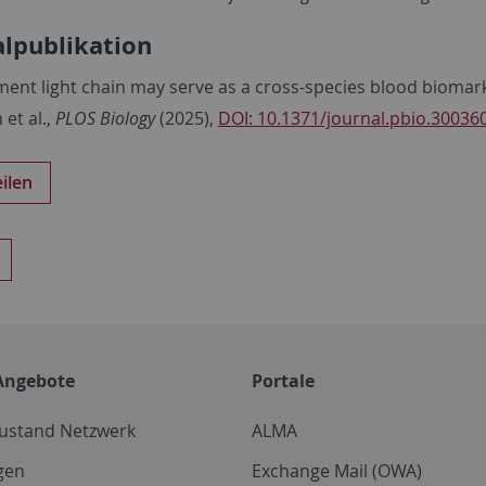
alpublikation
ment light chain may serve as a cross-species blood biomark
et al.,
PLOS Biology
(2025),
DOI: 10.1371/journal.pbio.30036
eilen
Angebote
Portale
zustand Netzwerk
ALMA
gen
Exchange Mail (OWA)