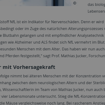
das biolo
Lebenser
stoff NfL ist ein Indikator für Nervenschäden. Denn er wird
sbedingt oder im Zuge des natürlichen Alterungsprozesses
ie Blutbahn gelangen und mit empfindlicher Analysetechni
gen wie Alzheimer und ALS findet sich NfL vermehrt im Blut.
gesunden Menschen mit dem Alter. Das haben wir nun auch 
d Pferden festgestellt,“ sagt Prof. Mathias Jucker, Forsc
 mit Vorhersagekraft
ufolge nimmt bei älteren Menschen mit der Konzentration vo
ang zwischen dem neurologischen Altern und der Sterblich
 Wissenschaftlerin im Team von Mathias Jucker, nun auch b
r vier Lebensmonate untersucht. Stieg die NfL-Konzentratio
 die Mäuse vergleichsweise noch lang. Bei rascherem Anstie