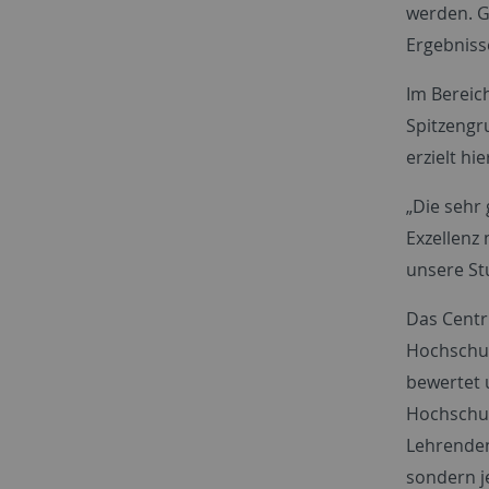
werden. Gl
Ergebnisse
Im Bereic
Spitzengru
erzielt h
„Die sehr
Exzellenz
unsere St
Das Centr
Hochschul
bewertet 
Hochschul
Lehrenden
sondern j