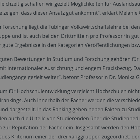
eichzeitig schaffen wir gezielt Möglichkeiten für Auslandsauf
 zeigen, dass dieser Ansatz gut ankommt“, erklärt Melanie G
h Forschung liegt die Tübinger Volkswirtschaftslehre bei de
ppe und ist auch bei den Drittmitteln pro Professor*in gut 
ier gute Ergebnisse in den Kategorien Veröffentlichungen bz
 guten Bewertungen in Studium und Forschung gehören für
 mit internationaler Ausrichtung und engem Praxisbezug. Da
udiengänge gezielt weiter“, betont Professorin Dr. Monika 
um für Hochschulentwicklung vergleicht Hochschulen nicht
rankings. Auch innerhalb der Fächer werden die verschiede
und dargestellt. In das Ranking gehen neben Fakten zu Stu
en auch die Urteile von Studierenden über die Studienbe
 zur Reputation der Fächer ein. Insgesamt werden den Hoc
edes Kriterium einer der drei Ranggruppen zugeordnet: der 