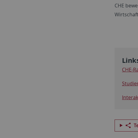
CHE bewer
Wirtschaft
Link
CHE-R
Studie
Intera
T