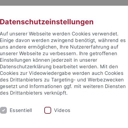
RACHE
UNI A-Z
KONTAKT
SUC
Datenschutzeinstellungen
Auf unserer Webseite werden Cookies verwendet.
Einige davon werden zwingend benötigt, während es
uns andere ermöglichen, Ihre Nutzererfahrung auf
unserer Webseite zu verbessern. Ihre getroffenen
TUDIUM
Einstellungen können jederzeit in unserer
FORSCHUNG
EINRICHTUNGE
Datenschutzerklärung bearbeitet werden. Mit den
Cookies zur Videowiedergabe werden auch Cookies
les und Publikationen
Campusleben
Im Dialog
Karriere
des Drittanbieters zu Targeting- und Werbezwecken
gesetzt und Informationen ggf. mit weiteren Diensten
des Drittanbieters verknüpft.
 und Publikationen
attempto online
Archiv attempto online
Essentiell
Videos
lles