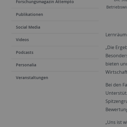
Forschungsmagazin Attempto
Betriebswi
Publikationen
Social Media
Lernräum
Videos
„Die Erge
Podcasts
Besonders
bieten un
Personalia
Wirtschaf
Veranstaltungen
Bei den F
Unterstüt
Spitzengr
Bewertun
„Uns ist w