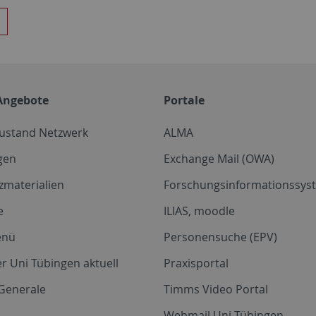
Angebote
Portale
zustand Netzwerk
ALMA
gen
Exchange Mail (OWA)
zmaterialien
Forschungsinformationssyst
e
ILIAS, moodle
enü
Personensuche (EPV)
r Uni Tübingen aktuell
Praxisportal
Generale
Timms Video Portal
Webmail Uni Tübingen