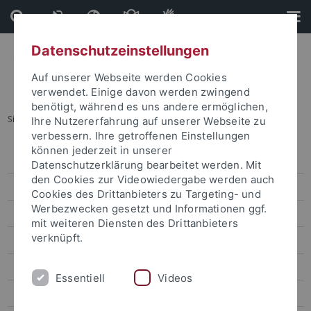
Direkt
Direkt
zum
zur
Inhalt
Fußleiste
Datenschutzeinstellungen
Auf unserer Webseite werden Cookies
verwendet. Einige davon werden zwingend
benötigt, während es uns andere ermöglichen,
Sie sind hier:
Startseite
...
Archiv attempto online
Ihre Nutzererfahrung auf unserer Webseite zu
verbessern. Ihre getroffenen Einstellungen
können jederzeit in unserer
Pressemitteilungen
Datenschutzerklärung bearbeitet werden. Mit
den Cookies zur Videowiedergabe werden auch
attempto online
Cookies des Drittanbieters zu Targeting- und
Werbezwecken gesetzt und Informationen ggf.
Forschung
mit weiteren Diensten des Drittanbieters
verknüpft.
Studium
Uni intern
Essentiell
Videos
Leute