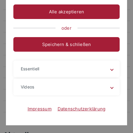
Termine
Alle akzeptieren
Forum
Archiv attempto online
oder
Newsletter Uni Tübingen aktuell
Speichern & schließen
Forschungsmagazin Attempto
Publikationen
Essentiell
Social Media
Videos
Videos
Podcasts
Personalia
Impressum
Datenschutzerklärung
Veranstaltungen