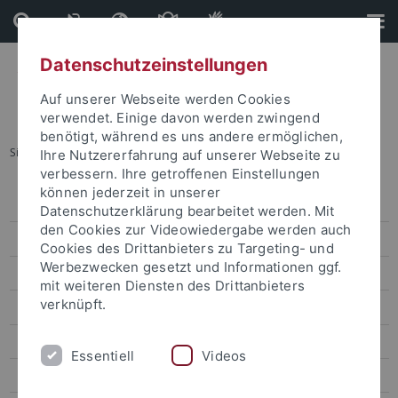
Direkt
Direkt
zum
zur
Inhalt
Fußleiste
Datenschutzeinstellungen
Auf unserer Webseite werden Cookies
verwendet. Einige davon werden zwingend
benötigt, während es uns andere ermöglichen,
Sie sind hier:
Startseite
...
Archiv attempto online
Ihre Nutzererfahrung auf unserer Webseite zu
verbessern. Ihre getroffenen Einstellungen
können jederzeit in unserer
Pressemitteilungen
Datenschutzerklärung bearbeitet werden. Mit
den Cookies zur Videowiedergabe werden auch
attempto online
Cookies des Drittanbieters zu Targeting- und
Werbezwecken gesetzt und Informationen ggf.
Forschung
mit weiteren Diensten des Drittanbieters
verknüpft.
Studium
Uni intern
Essentiell
Videos
Leute