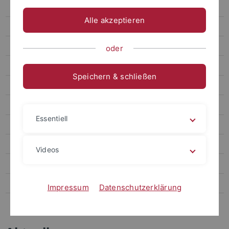
Termine
Alle akzeptieren
Forum
Archiv attempto online
oder
Newsletter Uni Tübingen aktuell
Speichern & schließen
Forschungsmagazin Attempto
Publikationen
Essentiell
Social Media
Videos
Videos
Podcasts
Personalia
Impressum
Datenschutzerklärung
Veranstaltungen