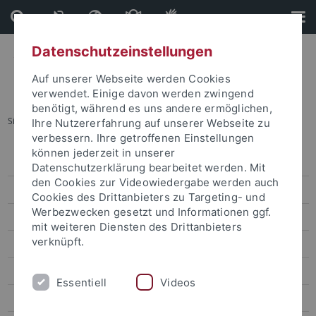
Direkt
Direkt
zum
zur
Inhalt
Fußleiste
Datenschutzeinstellungen
Auf unserer Webseite werden Cookies
verwendet. Einige davon werden zwingend
benötigt, während es uns andere ermöglichen,
Sie sind hier:
Startseite
...
Forschung
Ihre Nutzererfahrung auf unserer Webseite zu
verbessern. Ihre getroffenen Einstellungen
können jederzeit in unserer
Pressemitteilungen
Datenschutzerklärung bearbeitet werden. Mit
den Cookies zur Videowiedergabe werden auch
attempto online
Cookies des Drittanbieters zu Targeting- und
Werbezwecken gesetzt und Informationen ggf.
Forschung
mit weiteren Diensten des Drittanbieters
verknüpft.
Studium
Uni intern
Essentiell
Videos
Leute