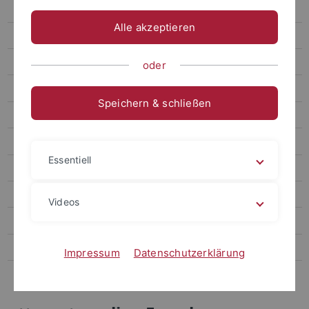
Termine
Alle akzeptieren
Forum
Archiv attempto online
oder
Newsletter Uni Tübingen aktuell
Speichern & schließen
Forschungsmagazin Attempto
Publikationen
Essentiell
Social Media
Videos
Videos
Podcasts
Personalia
Impressum
Datenschutzerklärung
Veranstaltungen