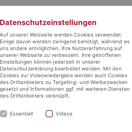
RACHE
UNI A-Z
KONTAKT
SUC
Datenschutzeinstellungen
Auf unserer Webseite werden Cookies verwendet.
Einige davon werden zwingend benötigt, während es
uns andere ermöglichen, Ihre Nutzererfahrung auf
unserer Webseite zu verbessern. Ihre getroffenen
TUDIUM
Einstellungen können jederzeit in unserer
FORSCHUNG
EINRICHTUNGE
Datenschutzerklärung bearbeitet werden. Mit den
Cookies zur Videowiedergabe werden auch Cookies
les und Publikationen
Campusleben
Im Dialog
Karriere
des Drittanbieters zu Targeting- und Werbezwecken
gesetzt und Informationen ggf. mit weiteren Diensten
des Drittanbieters verknüpft.
 und Publikationen
attempto online
Essentiell
Videos
mpto online