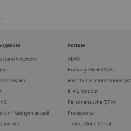
Angebote
Portale
zustand Netzwerk
ALMA
gen
Exchange Mail (OWA)
zmaterialien
Forschungsinformationssyst
e
ILIAS, moodle
enü
Personensuche (EPV)
r Uni Tübingen aktuell
Praxisportal
Generale
Timms Video Portal