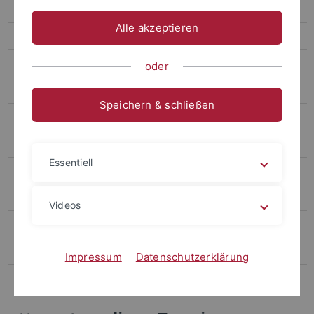
Termine
Alle akzeptieren
Forum
Archiv attempto online
oder
Newsletter Uni Tübingen aktuell
Speichern & schließen
Forschungsmagazin Attempto
Publikationen
Essentiell
Social Media
Videos
Videos
Podcasts
Personalia
Impressum
Datenschutzerklärung
Veranstaltungen