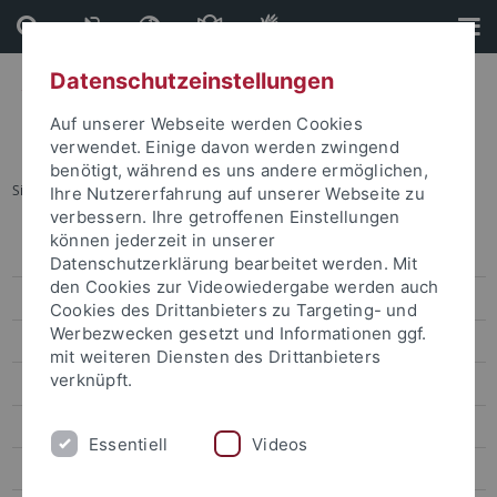
Direkt
Direkt
zum
zur
Inhalt
Fußleiste
Datenschutzeinstellungen
Auf unserer Webseite werden Cookies
verwendet. Einige davon werden zwingend
benötigt, während es uns andere ermöglichen,
Sie sind hier:
Startseite
...
Termine
Ihre Nutzererfahrung auf unserer Webseite zu
verbessern. Ihre getroffenen Einstellungen
können jederzeit in unserer
Pressemitteilungen
Datenschutzerklärung bearbeitet werden. Mit
den Cookies zur Videowiedergabe werden auch
attempto online
Cookies des Drittanbieters zu Targeting- und
Werbezwecken gesetzt und Informationen ggf.
Forschung
mit weiteren Diensten des Drittanbieters
verknüpft.
Studium
Uni intern
Essentiell
Videos
Leute