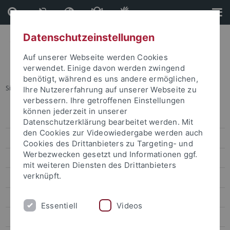
Direkt
Direkt
zum
zur
Inhalt
Fußleiste
Datenschutzeinstellungen
Auf unserer Webseite werden Cookies
verwendet. Einige davon werden zwingend
benötigt, während es uns andere ermöglichen,
Sie sind hier:
Startseite
...
"Kunst entsteht aus etwas Ehrlichem"
Ihre Nutzererfahrung auf unserer Webseite zu
verbessern. Ihre getroffenen Einstellungen
können jederzeit in unserer
Pressemitteilungen
Datenschutzerklärung bearbeitet werden. Mit
den Cookies zur Videowiedergabe werden auch
attempto online
Cookies des Drittanbieters zu Targeting- und
Werbezwecken gesetzt und Informationen ggf.
Newsletter Uni Tübingen aktuell
mit weiteren Diensten des Drittanbieters
verknüpft.
Forschungsmagazin Attempto
Vom Wort zur Tat
Essentiell
Videos
Ein Leichtgewicht, das schwer zu fassen ist