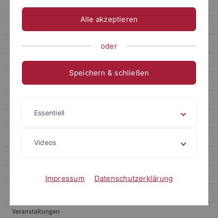
"Kunst entsteht aus etwas Ehrlichem"
Alle akzeptieren
Ökokrise in der Bronzezeit
Die Vermessung des Inntals
oder
Messbare Entspannung
Speichern & schließen
Hören oder Lesen: Welchem Sinn sollten wir vertrauen?
Archiv
Essentiell
Publikationen
Social Media
Videos
Videos
Podcasts
Impressum
Datenschutzerklärung
Personalia
Veranstaltungen