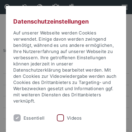
Direkt
Direkt
zum
zur
Inhalt
Fußleiste
Datenschutzeinstellungen
Auf unserer Webseite werden Cookies
verwendet. Einige davon werden zwingend
benötigt, während es uns andere ermöglichen,
Sie sind hier:
Startseite
...
Pressemitteilungen
Ihre Nutzererfahrung auf unserer Webseite zu
verbessern. Ihre getroffenen Einstellungen
können jederzeit in unserer
Pressemitteilungen
Datenschutzerklärung bearbeitet werden. Mit
den Cookies zur Videowiedergabe werden auch
Archiv
Cookies des Drittanbieters zu Targeting- und
Werbezwecken gesetzt und Informationen ggf.
attempto online
mit weiteren Diensten des Drittanbieters
verknüpft.
Newsletter Uni Tübingen aktuell
Forschungsmagazin Attempto
Essentiell
Videos
Publikationen