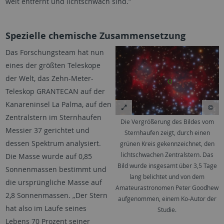
weit entfernt und lichtschwach sind.“
Spezielle chemische Zusammensetzung
Das Forschungsteam hat nun
eines der größten Teleskope
der Welt, das Zehn-Meter-
Teleskop GRANTECAN auf der
Kanareninsel La Palma, auf den
Zentralstern im Sternhaufen
Die Vergrößerung des Bildes vom
Messier 37 gerichtet und
Sternhaufen zeigt, durch einen
dessen Spektrum analysiert.
grünen Kreis gekennzeichnet, den
lichtschwachen Zentralstern. Das
Die Masse wurde auf 0,85
Bild wurde insgesamt über 3,5 Tage
Sonnenmassen bestimmt und
lang belichtet und von dem
die ursprüngliche Masse auf
Amateurastronomen Peter Goodhew
2,8 Sonnenmassen. „Der Stern
aufgenommen, einem Ko-Autor der
hat also im Laufe seines
Studie.
Lebens 70 Prozent seiner