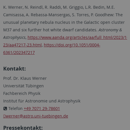
K. Werner, N. Reindl, R. Raddi, M. Griggio, L.R. Bedin, M.E.
Camisassa, A. Rebassa-Mansergas, S. Torres, P.
Goodhew: The
unusual planetary nebula nucleus in the Galactic open cluster
M37 and six further hot white dwarf candidates.
Astronomy &
Astrophysics
,
https://www.aanda.org/articles/aa/full_html/2023/1
23/aa47217-23.html
,
https://doi.org/10.1051/0004-
6361/202347217
Kontakt:
Prof. Dr. Klaus Werner
Universität Tübingen
Fachbereich Physik
Institut für Astronomie und Astrophysik
Telefon
+49 7071 29-78601
werner
@astro.uni-tuebingen.de
Pressekontakt: