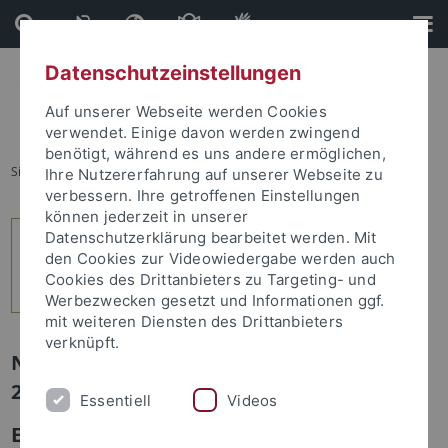
Direkt
Direkt
zum
zur
Inhalt
Fußleiste
Datenschutzeinstellungen
Auf unserer Webseite werden Cookies
verwendet. Einige davon werden zwingend
benötigt, während es uns andere ermöglichen,
Sie sind hier:
Startseite
...
5
Ihre Nutzererfahrung auf unserer Webseite zu
verbessern. Ihre getroffenen Einstellungen
können jederzeit in unserer
Datenschutzerklärung bearbeitet werden. Mit
den Cookies zur Videowiedergabe werden auch
Cookies des Drittanbieters zu Targeting- und
Werbezwecken gesetzt und Informationen ggf.
mit weiteren Diensten des Drittanbieters
verknüpft.
Newsletter Uni Tübingen aktuell Nr.
2/2018: Leute
Essentiell
Videos
Ein Zeichner und begnadeter Beobachter