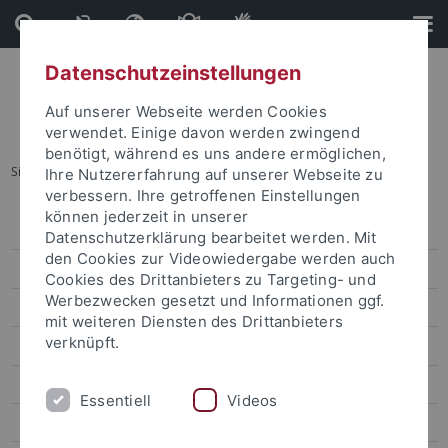
Direkt
Direkt
zum
zur
Inhalt
Fußleiste
Datenschutzeinstellungen
Auf unserer Webseite werden Cookies
verwendet. Einige davon werden zwingend
benötigt, während es uns andere ermöglichen,
Sie sind hier:
Startseite
...
Impressum Newsletter
Ihre Nutzererfahrung auf unserer Webseite zu
verbessern. Ihre getroffenen Einstellungen
können jederzeit in unserer
Impressum
Datenschutzerklärung bearbeitet werden. Mit
den Cookies zur Videowiedergabe werden auch
Informationsdienste-Ordnung
Cookies des Drittanbieters zu Targeting- und
Werbezwecken gesetzt und Informationen ggf.
Impressum Newsletter
mit weiteren Diensten des Drittanbieters
verknüpft.
Bluesky-Hinweise
Facebook-Hinweise
Essentiell
Videos
Instagram-Hinweise