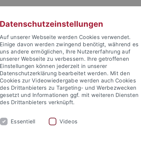
RACHE
UNI A-Z
KONTAKT
SUC
Datenschutzeinstellungen
Auf unserer Webseite werden Cookies verwendet.
Einige davon werden zwingend benötigt, während es
uns andere ermöglichen, Ihre Nutzererfahrung auf
unserer Webseite zu verbessern. Ihre getroffenen
TUDIUM
Einstellungen können jederzeit in unserer
FORSCHUNG
EINRICHTUNGE
Datenschutzerklärung bearbeitet werden. Mit den
Cookies zur Videowiedergabe werden auch Cookies
des Drittanbieters zu Targeting- und Werbezwecken
-Hinweise
gesetzt und Informationen ggf. mit weiteren Diensten
des Drittanbieters verknüpft.
se der Universität Tübingen zur Lin
Essentiell
Videos
edIn-Nutzungskonzept
nschutzerklärung für den LinkedIn-Account der Universität