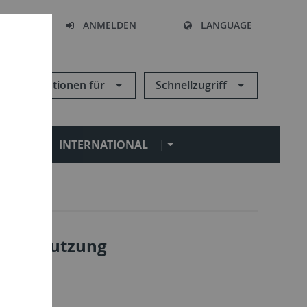
HEN
ANMELDEN
LANGUAGE
Informationen für
Schnellzugriff
N
INTERNATIONAL
kedIn-Nutzung
 Tübingen