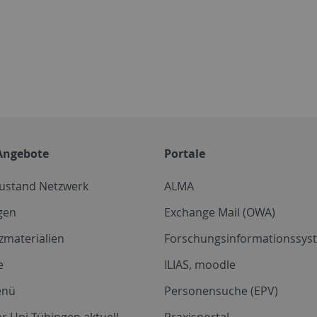
Angebote
Portale
zustand Netzwerk
ALMA
gen
Exchange Mail (OWA)
zmaterialien
Forschungsinformationssyst
e
ILIAS, moodle
enü
Personensuche (EPV)