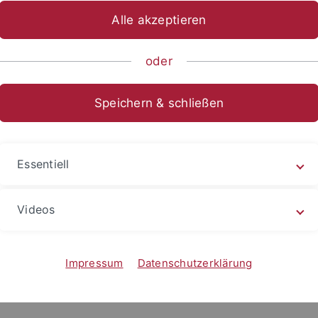
ängel bei der Reinigungsleistung feststellen, bitte melden 
Alle akzeptieren
g
@zv.uni-tuebingen.de
.
oder
wnloadseite des Finanzdezernats
finden Sie auch ein Form
onen.
Speichern & schließen
20
Essentiell
Videos
Impressum
Datenschutzerklärung