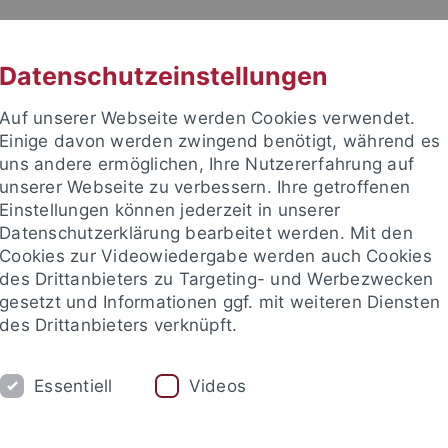
RACHE
UNI A-Z
KONTAKT
SUC
Datenschutzeinstellungen
Auf unserer Webseite werden Cookies verwendet.
Einige davon werden zwingend benötigt, während es
uns andere ermöglichen, Ihre Nutzererfahrung auf
unserer Webseite zu verbessern. Ihre getroffenen
TUDIUM
Einstellungen können jederzeit in unserer
FORSCHUNG
EINRICHTUNGE
Datenschutzerklärung bearbeitet werden. Mit den
Cookies zur Videowiedergabe werden auch Cookies
Universitätsbibliothek
Zentrum für Datenverarbeitung
des Drittanbieters zu Targeting- und Werbezwecken
gesetzt und Informationen ggf. mit weiteren Diensten
des Drittanbieters verknüpft.
ale Anlaufstellen und Beratungsangebote
Personalrat Uni Tübi
Essentiell
Videos
un bei mangelnder Reinigungsleistun