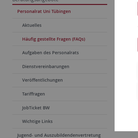
Wenn Sie M
Personalrat Uni Tübingen
reinigun
Aktuelles
Auf der
Do
Reklamati
Häufig gestellte Fragen (FAQs)
Stand: 08/
Aufgaben des Personalrats
Dienstvereinbarungen
Veröffentlichungen
Tariffragen
JobTicket BW
Wichtige Links
Jugend- und Auszubildendenvertretung