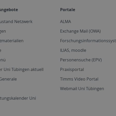
Angebote
Portale
zustand Netzwerk
ALMA
gen
Exchange Mail (OWA)
zmaterialien
Forschungsinformationssyst
e
ILIAS, moodle
enü
Personensuche (EPV)
r Uni Tübingen aktuell
Praxisportal
Generale
Timms Video Portal
Webmail Uni Tübingen
ltungskalender Uni