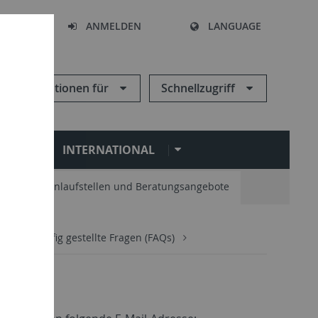
HEN
ANMELDEN
LANGUAGE
Informationen für
Schnellzugriff
N
INTERNATIONAL
Zentrale Anlaufstellen und Beratungsangebote
ngen
Häufig gestellte Fragen (FAQs)
g?