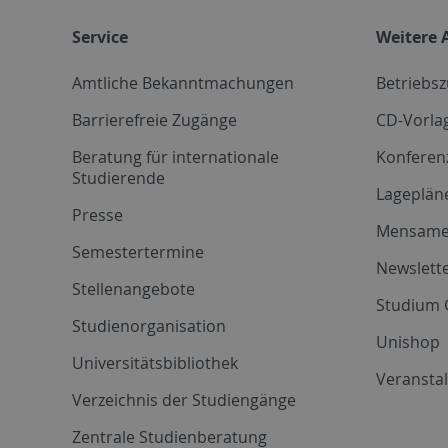
Service
Weitere 
Amtliche Bekanntmachungen
Betriebs
Barrierefreie Zugänge
CD-Vorla
Beratung für internationale
Konferen
Studierende
Lageplän
Presse
Mensam
Semestertermine
Newslette
Stellenangebote
Studium 
Studienorganisation
Unishop
Universitätsbibliothek
Veransta
Verzeichnis der Studiengänge
Zentrale Studienberatung