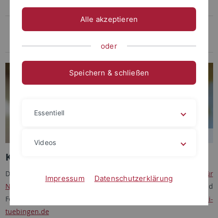
Transfer und persönliches Engagement
Alle akzeptieren
Kontakt
Team
oder
Speichern & schließen
Essentiell
Videos
Kontakt
Dieser Webseitenabschnitt wird vom
Kompetenzzentrum für
Impressum
Datenschutzerklärung
Nachhaltige Entwicklung
betreut. Für mehr Infos, Fragen und
Feedback wendet euch gerne an uns:
nachhaltig
@uni-
tuebingen.de