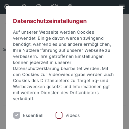
Direkt
Direkt
zum
zur
Inhalt
Fußleiste
Datenschutzeinstellungen
Auf unserer Webseite werden Cookies
verwendet. Einige davon werden zwingend
benötigt, während es uns andere ermöglichen,
Sie sind hier:
Startseite
...
Kontakt
Ihre Nutzererfahrung auf unserer Webseite zu
verbessern. Ihre getroffenen Einstellungen
können jederzeit in unserer
Aktuelles & Überblick zu NE
Datenschutzerklärung bearbeitet werden. Mit
den Cookies zur Videowiedergabe werden auch
Kompetenzzentrum für Nachhaltige Entwicklung
Cookies des Drittanbieters zu Targeting- und
Werbezwecken gesetzt und Informationen ggf.
Studium / Lehre
mit weiteren Diensten des Drittanbieters
verknüpft.
Forschung
Governance
Essentiell
Videos
Uni-Alltag & Betrieb