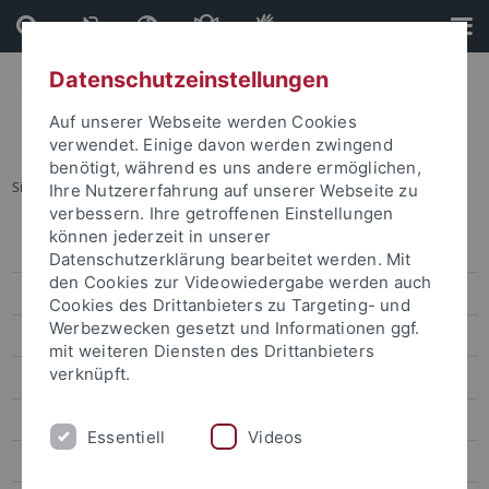
Direkt
Direkt
zum
zur
Inhalt
Fußleiste
Datenschutzeinstellungen
Auf unserer Webseite werden Cookies
verwendet. Einige davon werden zwingend
benötigt, während es uns andere ermöglichen,
Sie sind hier:
Startseite
...
Aktuelles & Überblick zu NE
Ihre Nutzererfahrung auf unserer Webseite zu
verbessern. Ihre getroffenen Einstellungen
können jederzeit in unserer
Aktuelles & Überblick zu NE
Datenschutzerklärung bearbeitet werden. Mit
den Cookies zur Videowiedergabe werden auch
Was ist Nachhaltige Entwicklung?
Cookies des Drittanbieters zu Targeting- und
Werbezwecken gesetzt und Informationen ggf.
Meilensteine der Universität Tübingen
mit weiteren Diensten des Drittanbieters
verknüpft.
Sustainable Development Goals
Kompetenzzentrum für Nachhaltige Entwicklung
Essentiell
Videos
Studium / Lehre