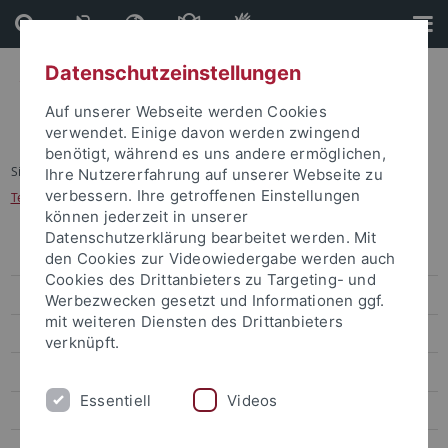
Direkt
Direkt
zum
zur
Inhalt
Fußleiste
Datenschutzeinstellungen
Auf unserer Webseite werden Cookies
verwendet. Einige davon werden zwingend
benötigt, während es uns andere ermöglichen,
Sie sind hier:
Startseite
...
Ihre Nutzererfahrung auf unserer Webseite zu
verbessern. Ihre getroffenen Einstellungen
Teilnahmebedingungen: Vorentscheid Startup BW Elevator Pitch
können jederzeit in unserer
Datenschutzerklärung bearbeitet werden. Mit
Technologietransfer
den Cookies zur Videowiedergabe werden auch
Cookies des Drittanbieters zu Targeting- und
Startup Center
Werbezwecken gesetzt und Informationen ggf.
mit weiteren Diensten des Drittanbieters
Veranstaltungen
verknüpft.
Leadership Talent Academy
Essentiell
Videos
Startup:con Tübingen