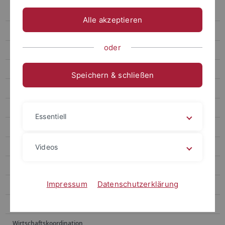
Teilnahmebedingungen: Vorentscheid Startup BW Elevator
Pitch
Alle akzeptieren
Zertifikat Entrepreneurship & Business
oder
Beratung & Coaching
Förderungen
Speichern & schließen
Innovation Space
Forschung
Essentiell
Team & Kontakt
Partner & Netzwerke
Videos
TriAS
Impressum
Datenschutzerklärung
Unsere Startups
Startup Jobs
Wirtschaftskoordination