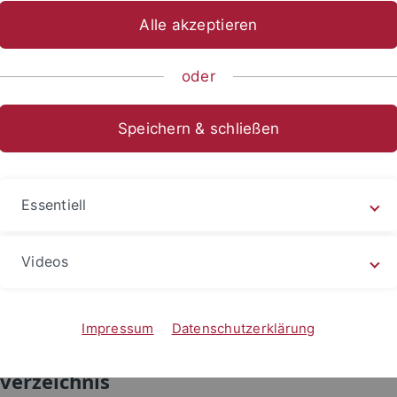
Alle akzeptieren
ltung
I – Universitätsentwicklung, Struktur und Recht
Abteilu
oder
che Bekanntmachungen 2001 – Jahrga
Speichern & schließen
eben von der Zentralen Verwaltung.
Nr. 5
Essentiell
Nr. 6
Nr. 7
Videos
Nr. 8
Impressum
Datenschutzerklärung
he Bekanntmachungen Nr. 1/2001 vom 2
sverzeichnis