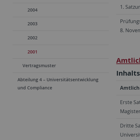
1. Satz
2004
Prüfungs
2003
8. Nove
2002
2001
Amtlic
Vertragsmuster
Inhalt
Abteilung 4 – Universitätsentwicklung
Amtlich
und Compliance
Erste S
Magiste
Dritte 
Univers