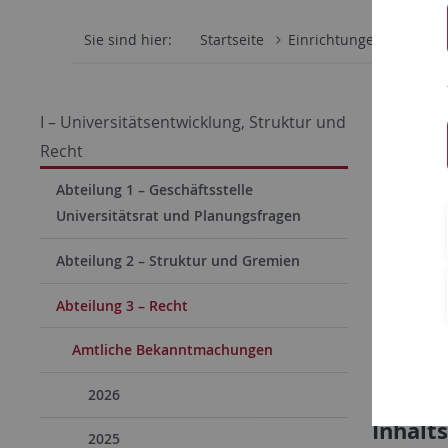
Sie sind hier:
Startseite
Einrichtungen
Verwa
Amtli
I – Universitätsentwicklung, Struktur und
Recht
Herausgeg
Abteilung 1 – Geschäftsstelle
Nr. 1
Universitätsrat und Planungsfragen
Nr. 2
Abteilung 2 – Struktur und Gremien
Nr. 3
Abteilung 3 – Recht
Nr. 4
Amtliche Bekanntmachungen
Amtlic
2026
Inhalt
2025