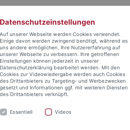
RACHE
UNI A-Z
KONTAKT
SUC
Datenschutzeinstellungen
Auf unserer Webseite werden Cookies verwendet.
Einige davon werden zwingend benötigt, während es
uns andere ermöglichen, Ihre Nutzererfahrung auf
unserer Webseite zu verbessern. Ihre getroffenen
Einstellungen können jederzeit in unserer
Datenschutzerklärung bearbeitet werden. Mit den
, Struktur und Recht
Cookies zur Videowiedergabe werden auch Cookies
des Drittanbieters zu Targeting- und Werbezwecken
gesetzt und Informationen ggf. mit weiteren Diensten
des Drittanbieters verknüpft.
TUDIUM
FORSCHUNG
EINRICHTUNGE
Essentiell
Videos
Universitätsbibliothek
Zentrum für Datenverarbeitung