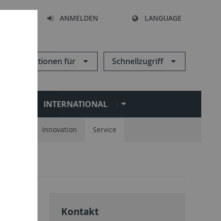
HEN
ANMELDEN
LANGUAGE
Informationen für
Schnellzugriff
N
INTERNATIONAL
spartner
Innovation
Service
Kontakt