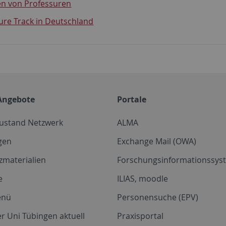
en von Professuren
ure Track in Deutschland
Angebote
Portale
zustand Netzwerk
ALMA
gen
Exchange Mail (OWA)
zmaterialien
Forschungsinformationssyst
e
ILIAS, moodle
enü
Personensuche (EPV)
r Uni Tübingen aktuell
Praxisportal