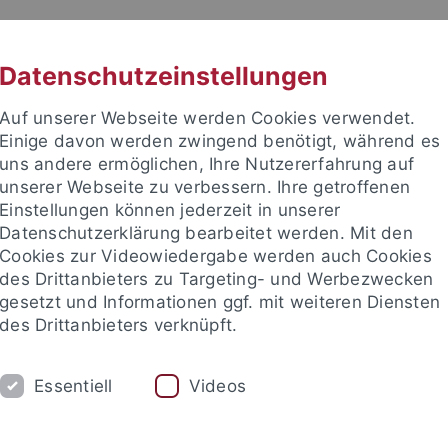
RACHE
UNI A-Z
KONTAKT
SUC
Datenschutzeinstellungen
Auf unserer Webseite werden Cookies verwendet.
Einige davon werden zwingend benötigt, während es
uns andere ermöglichen, Ihre Nutzererfahrung auf
unserer Webseite zu verbessern. Ihre getroffenen
TUDIUM
Einstellungen können jederzeit in unserer
FORSCHUNG
EINRICHTUNGE
Datenschutzerklärung bearbeitet werden. Mit den
Cookies zur Videowiedergabe werden auch Cookies
Zentren und Institute
Nachwuchsförderung
Kooperation
des Drittanbieters zu Targeting- und Werbezwecken
gesetzt und Informationen ggf. mit weiteren Diensten
des Drittanbieters verknüpft.
Der Schritt zur Professur
Eine Professur in Deutschland
Essentiell
Videos
Professur in Deutschland