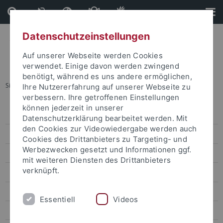
Direkt
Direkt
zum
zur
Inhalt
Fußleiste
Datenschutzeinstellungen
Auf unserer Webseite werden Cookies
verwendet. Einige davon werden zwingend
benötigt, während es uns andere ermöglichen,
Sie sind hier:
Startseite
...
Besondere Projekte
Ihre Nutzererfahrung auf unserer Webseite zu
verbessern. Ihre getroffenen Einstellungen
können jederzeit in unserer
Verzeichnis der Studiengänge
Datenschutzerklärung bearbeitet werden. Mit
den Cookies zur Videowiedergabe werden auch
Studiengänge in Kooperation mit anderen Universitäten
Cookies des Drittanbieters zu Targeting- und
Werbezwecken gesetzt und Informationen ggf.
Studienmodelle
mit weiteren Diensten des Drittanbieters
verknüpft.
Masterstudiengänge
Lehramtsstudium
Essentiell
Videos
Vorlesungsverzeichnis