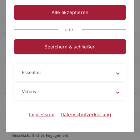
Überfachliche Kompetenzen
Alle akzeptieren
Transdisciplinary Course Program
Zertifikate
oder
Global Awareness Education
Speichern & schließen
Über uns
Unsere Kurse
Essentiell
Erhalte ein Zertifikat
Teilnehmen bei CIVIS
Videos
Besondere Projekte
Graveler
Impressum
Datenschutzerklärung
Impressum
Gesellschaftliches Engagement