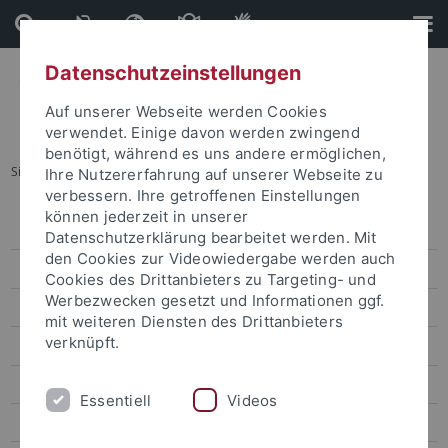
Direkt
Direkt
zum
zur
Inhalt
Fußleiste
Datenschutzeinstellungen
Auf unserer Webseite werden Cookies
verwendet. Einige davon werden zwingend
benötigt, während es uns andere ermöglichen,
Sie sind hier:
Startseite
...
Pressemitteilungen
Ihre Nutzererfahrung auf unserer Webseite zu
verbessern. Ihre getroffenen Einstellungen
können jederzeit in unserer
Pressemitteilungen
Datenschutzerklärung bearbeitet werden. Mit
den Cookies zur Videowiedergabe werden auch
Archiv
Cookies des Drittanbieters zu Targeting- und
Werbezwecken gesetzt und Informationen ggf.
attempto online
mit weiteren Diensten des Drittanbieters
verknüpft.
Newsletter Uni Tübingen aktuell
Forschungsmagazin Attempto
Essentiell
Videos
Publikationen