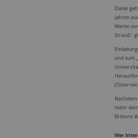
Dabei geh
Jahren au
Werke von
Strauß´ g
Einladung
und zum „
Universit
Herausfor
(Österrei
Nachdem d
mehr dem 
Brittens
W
Wer Inter