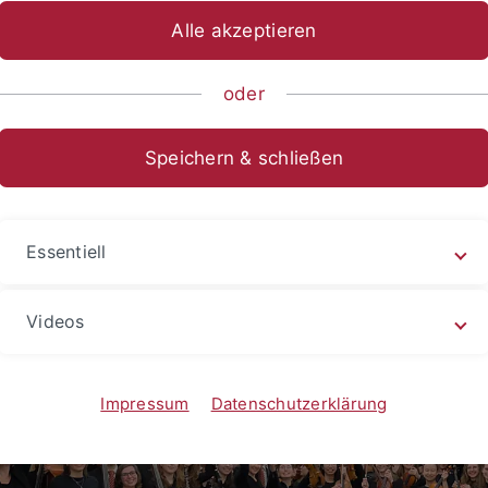
Alle akzeptieren
emisches Orchester
oder
Speichern & schließen
Essentiell
Videos
Impressum
Datenschutzerklärung