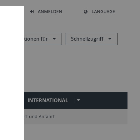
HEN
ANMELDEN
LANGUAGE
Informationen für
Schnellzugriff
N
INTERNATIONAL
Standort und Anfahrt
 Orchester