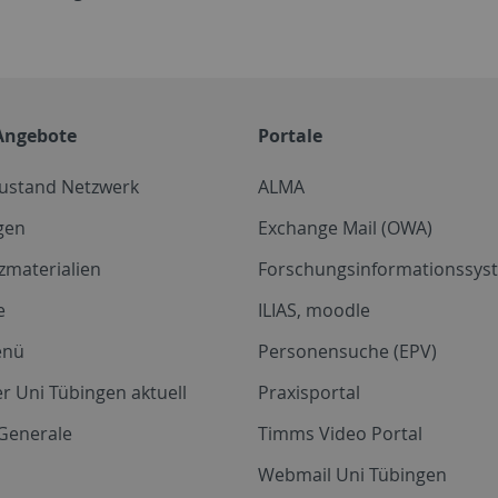
Angebote
Portale
zustand Netzwerk
ALMA
gen
Exchange Mail (OWA)
zmaterialien
Forschungsinformationssyst
e
ILIAS, moodle
enü
Personensuche (EPV)
r Uni Tübingen aktuell
Praxisportal
Generale
Timms Video Portal
Webmail Uni Tübingen