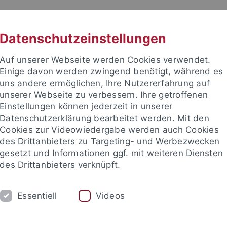
RACHE
UNI A-Z
KONTAKT
SUC
Datenschutzeinstellungen
Auf unserer Webseite werden Cookies verwendet.
Einige davon werden zwingend benötigt, während es
uns andere ermöglichen, Ihre Nutzererfahrung auf
unserer Webseite zu verbessern. Ihre getroffenen
Einstellungen können jederzeit in unserer
Datenschutzerklärung bearbeitet werden. Mit den
Cookies zur Videowiedergabe werden auch Cookies
des Drittanbieters zu Targeting- und Werbezwecken
gesetzt und Informationen ggf. mit weiteren Diensten
TUDIUM
FORSCHUNG
EINRICHTUNGE
des Drittanbieters verknüpft.
les und Publikationen
Campusleben
Im Dialog
Karriere
Essentiell
Videos
eben
Kunst und Kultur
Collegium Musicum
Akademisches