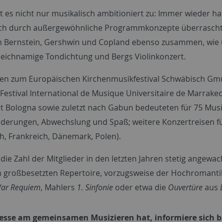
t es nicht nur musikalisch ambitioniert zu: Immer wieder 
ch durch außergewöhnliche Programmkonzepte überrascht
 Bernstein, Gershwin und Copland ebenso zusammen, wie 
leichnamige Tondichtung und Bergs Violinkonzert.
en zum Europäischen Kirchenmusikfestival Schwäbisch Gmün
Festival International de Musique Universitaire de Marrake
ät Bologna sowie zuletzt nach Gabun bedeuteten für 75 Musi
derungen, Abwechslung und Spaß; weitere Konzertreisen fü
ch, Frankreich, Dänemark, Polen).
ie Zahl der Mitglieder in den letzten Jahren stetig angewa
großbesetzten Repertoire, vorzugsweise der Hochromantik, 
ar Requiem
, Mahlers
1. Sinfonie
oder etwa die
Ouvertüre
aus
esse am gemeinsamen Musizieren hat, informiere sich b