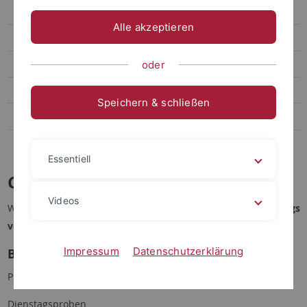
Akademischer Chor
Alle akzeptieren
Akademisches Orchester
Presse
oder
Chronik
Speichern & schließen
Förderer
Kontakt und Info
Essentiell
Camerata Vocalis - Probenplan
Videos
Wöchentliche Proben während des Semesters immer
dienstags
von 18:15 - 20:15 Uhr
im Pfleghofsaal, Schulberg 2.
Impressum
Datenschutzerklärung
Besondere Termine
Programm Sommersemesterferien:
Dienstagsproben