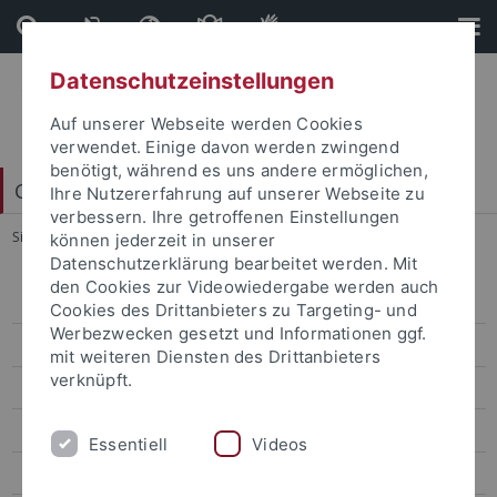
Direkt
Direkt
zum
zur
Inhalt
Fußleiste
Datenschutzeinstellungen
Auf unserer Webseite werden Cookies
verwendet. Einige davon werden zwingend
benötigt, während es uns andere ermöglichen,
Collegium Musicum
Ihre Nutzererfahrung auf unserer Webseite zu
verbessern. Ihre getroffenen Einstellungen
Sie sind hier:
Startseite
...
Probenplan
können jederzeit in unserer
Datenschutzerklärung bearbeitet werden. Mit
den Cookies zur Videowiedergabe werden auch
Mitmachen
Cookies des Drittanbieters zu Targeting- und
Werbezwecken gesetzt und Informationen ggf.
Camerata Vocalis
mit weiteren Diensten des Drittanbieters
verknüpft.
Probenplan
Rückmeldung Camerata vocalis
Essentiell
Videos
Bilder