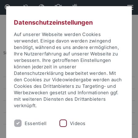
Direkt
Direkt
zum
zur
Inhalt
Fußleiste
Datenschutzeinstellungen
Auf unserer Webseite werden Cookies
verwendet. Einige davon werden zwingend
benötigt, während es uns andere ermöglichen,
Sie sind hier:
Startseite
...
Equity
Ihre Nutzererfahrung auf unserer Webseite zu
verbessern. Ihre getroffenen Einstellungen
können jederzeit in unserer
Policies - Strategien
Datenschutzerklärung bearbeitet werden. Mit
den Cookies zur Videowiedergabe werden auch
Service
Cookies des Drittanbieters zu Targeting- und
Werbezwecken gesetzt und Informationen ggf.
Förderprogramme
mit weiteren Diensten des Drittanbieters
verknüpft.
Handlungsfelder
Netzwerke
Essentiell
Videos
Kontakt Team Equity