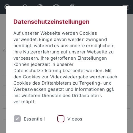
Direkt
Direkt
zum
zur
Inhalt
Fußleiste
Datenschutzeinstellungen
Auf unserer Webseite werden Cookies
verwendet. Einige davon werden zwingend
benötigt, während es uns andere ermöglichen,
Sie sind hier:
Startseite
...
Equity
Ihre Nutzererfahrung auf unserer Webseite zu
verbessern. Ihre getroffenen Einstellungen
können jederzeit in unserer
Policies - Strategien
Datenschutzerklärung bearbeitet werden. Mit
den Cookies zur Videowiedergabe werden auch
Service
Cookies des Drittanbieters zu Targeting- und
Werbezwecken gesetzt und Informationen ggf.
Förderprogramme
mit weiteren Diensten des Drittanbieters
verknüpft.
Handlungsfelder
Netzwerke
Essentiell
Videos
Kontakt Team Equity