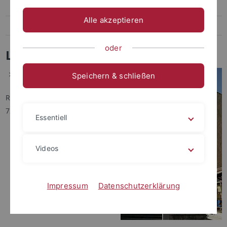
Karte C: Sand - Außenbereiche Innenstadt
Alle akzeptieren
Karte D: Altstadt
oder
Lagepläne - Karte B
Alte Universitätsapotheke
Speichern & schließen
Röntgenweg 9
72076 Tübingen
Essentiell
Videos
Impressum
Datenschutzerklärung