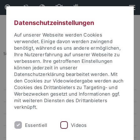
Direkt
Direkt
zum
zur
Inhalt
Fußleiste
Datenschutzeinstellungen
Auf unserer Webseite werden Cookies
verwendet. Einige davon werden zwingend
benötigt, während es uns andere ermöglichen,
Sie sind hier:
Startseite
...
Karte B: Wilhelmstraße - Talkliniken
Ihre Nutzererfahrung auf unserer Webseite zu
verbessern. Ihre getroffenen Einstellungen
können jederzeit in unserer
Lagepläne
Datenschutzerklärung bearbeitet werden. Mit
den Cookies zur Videowiedergabe werden auch
Adressenliste
Cookies des Drittanbieters zu Targeting- und
Werbezwecken gesetzt und Informationen ggf.
Barrierefreie Zugänge
mit weiteren Diensten des Drittanbieters
verknüpft.
Übersichtsplan
Karte A: Morgenstelle
Essentiell
Videos
Karte B: Wilhelmstraße - Talkliniken