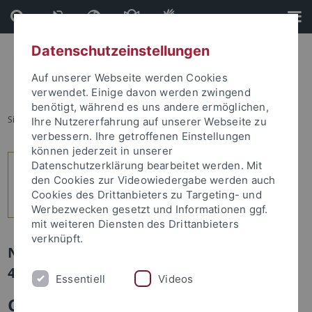
Direkt
Direkt
zum
zur
Inhalt
Fußleiste
Datenschutzeinstellungen
Auf unserer Webseite werden Cookies
verwendet. Einige davon werden zwingend
benötigt, während es uns andere ermöglichen,
Sie sind hier:
Startseite
...
6
Ihre Nutzererfahrung auf unserer Webseite zu
verbessern. Ihre getroffenen Einstellungen
können jederzeit in unserer
Datenschutzerklärung bearbeitet werden. Mit
den Cookies zur Videowiedergabe werden auch
Cookies des Drittanbieters zu Targeting- und
Werbezwecken gesetzt und Informationen ggf.
mit weiteren Diensten des Drittanbieters
verknüpft.
Newsletter Uni Tübingen aktuell Nr.
4/2011: Studium und Lehre
Essentiell
Videos
Chinesisch lernen bei 37 Grad